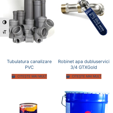
Toggle High Contrast
Toggle Font size
Tubulatura canalizare
Robinet apa dubluservici
PVC
3/4 GTXGold
CITEȘTE MAI MULT
CITEȘTE MAI MULT