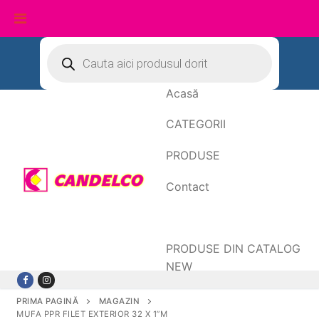
Sari
Products
search
la
conținut
Acasă
CATEGORII
PRODUSE
Contact
Date de facturare
PRODUSE DIN CATALOG
NEW
PRIMA PAGINĂ
MAGAZIN
MUFA PPR FILET EXTERIOR 32 X 1”M