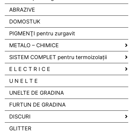
ABRAZIVE
DOMOSTUK
PIGMENŢI pentru zurgavit
METALO – CHIMICE
SISTEM COMPLET pentru termoizolaţii
E L E C T R I C E
U N E L T E
UNELTE DE GRADINA
FURTUN DE GRADINA
DISCURI
GLITTER