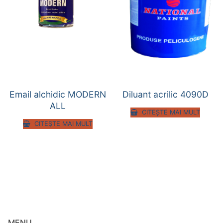
Email alchidic MODERN
Diluant acrilic 4090D
ALL
CITEȘTE MAI MULT
CITEȘTE MAI MULT
MENU