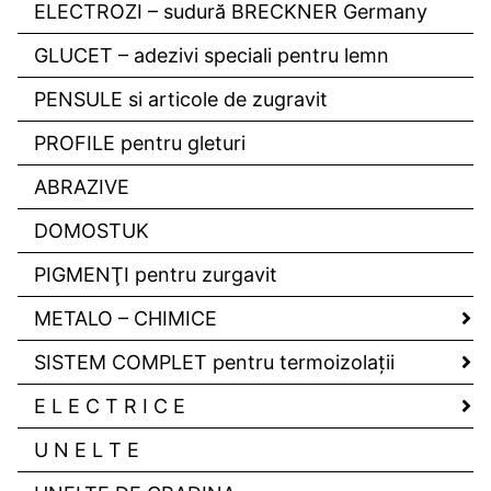
ELECTROZI – sudură BRECKNER Germany
GLUCET – adezivi speciali pentru lemn
PENSULE si articole de zugravit
PROFILE pentru gleturi
ABRAZIVE
DOMOSTUK
PIGMENŢI pentru zurgavit
METALO – CHIMICE
SISTEM COMPLET pentru termoizolaţii
E L E C T R I C E
U N E L T E