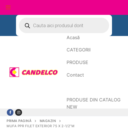
Sari
Products
search
la
conținut
Acasă
CATEGORII
PRODUSE
Contact
Date de facturare
PRODUSE DIN CATALOG
NEW
PRIMA PAGINĂ
MAGAZIN
MUFA PPR FILET EXTERIOR 75 X 2-1/2”M