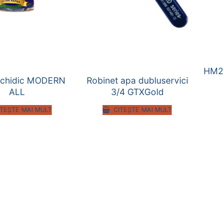
HM2
alchidic MODERN
Robinet apa dubluservici
ALL
3/4 GTXGold
ITEȘTE MAI MULT
CITEȘTE MAI MULT