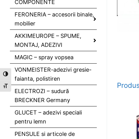
COMPONENTE
FERONERIA – accesorii binale,
mobilier
AKKIMEUROPE – SPUME,
MONTAJ, ADEZIVI
MAGIC – spray vopsea
VONMEISTER-adezivi gresie-
Toggle High Contrast
faianta, polistiren
Produs
Toggle Font size
ELECTROZI – sudură
BRECKNER Germany
GLUCET – adezivi speciali
pentru lemn
PENSULE si articole de