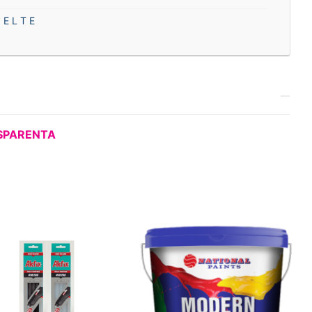
 E L T E
SPARENTA