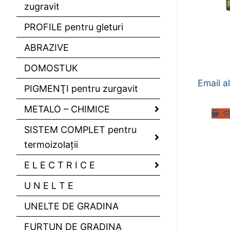
zugravit
PROFILE pentru gleturi
ABRAZIVE
DOMOSTUK
Email 
PIGMENŢI pentru zurgavit
METALO – CHIMICE
C
SISTEM COMPLET pentru
termoizolaţii
E L E C T R I C E
U N E L T E
UNELTE DE GRADINA
FURTUN DE GRADINA