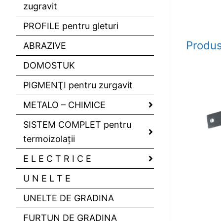
zugravit
PROFILE pentru gleturi
Produs
ABRAZIVE
DOMOSTUK
PIGMENŢI pentru zurgavit
METALO – CHIMICE
SISTEM COMPLET pentru
termoizolaţii
E L E C T R I C E
U N E L T E
UNELTE DE GRADINA
FURTUN DE GRADINA