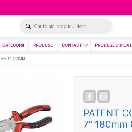
Products
search
CATEGORII
PRODUSE
CONTACT
PRODUSE DIN CA
80MM 8” 200MM
Facebook
WhatsApp
PATENT C
7” 180mm