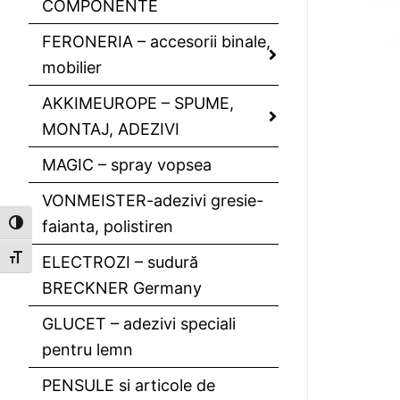
COMPONENTE
FERONERIA – accesorii binale,
mobilier
AKKIMEUROPE – SPUME,
MONTAJ, ADEZIVI
MAGIC – spray vopsea
VONMEISTER-adezivi gresie-
faianta, polistiren
Toggle High Contrast
Toggle Font size
ELECTROZI – sudură
BRECKNER Germany
GLUCET – adezivi speciali
pentru lemn
PENSULE si articole de