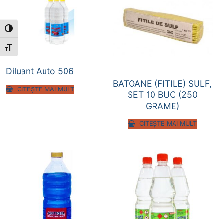
Toggle High Contrast
Toggle Font size
Diluant Auto 506
BATOANE (FITILE) SULF,
CITEȘTE MAI MULT
SET 10 BUC (250
GRAME)
CITEȘTE MAI MULT