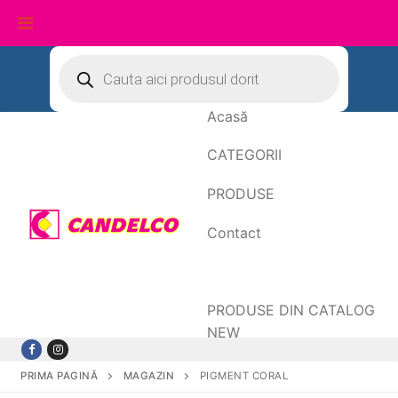
Sari
Products
search
la
conținut
Acasă
CATEGORII
PRODUSE
Contact
Date de facturare
PRODUSE DIN CATALOG
NEW
PRIMA PAGINĂ
MAGAZIN
PIGMENT CORAL