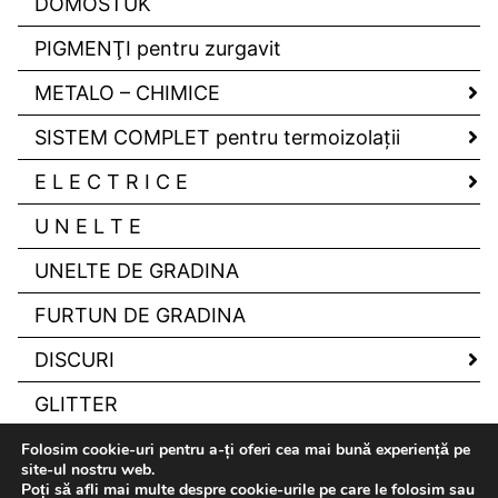
DOMOSTUK
PIGMENŢI pentru zurgavit
METALO – CHIMICE
SISTEM COMPLET pentru termoizolaţii
E L E C T R I C E
U N E L T E
UNELTE DE GRADINA
FURTUN DE GRADINA
DISCURI
GLITTER
Folosim cookie-uri pentru a-ți oferi cea mai bună experiență pe
site-ul nostru web.
Poți să afli mai multe despre cookie-urile pe care le folosim sau