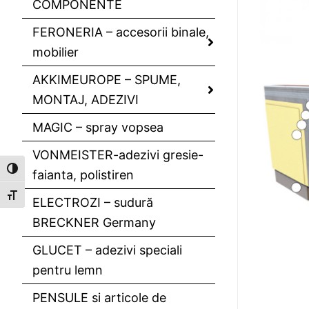
COMPONENTE
FERONERIA – accesorii binale,
mobilier
AKKIMEUROPE – SPUME,
MONTAJ, ADEZIVI
MAGIC – spray vopsea
VONMEISTER-adezivi gresie-
Toggle High Contrast
faianta, polistiren
Toggle Font size
ELECTROZI – sudură
BRECKNER Germany
GLUCET – adezivi speciali
pentru lemn
PENSULE si articole de