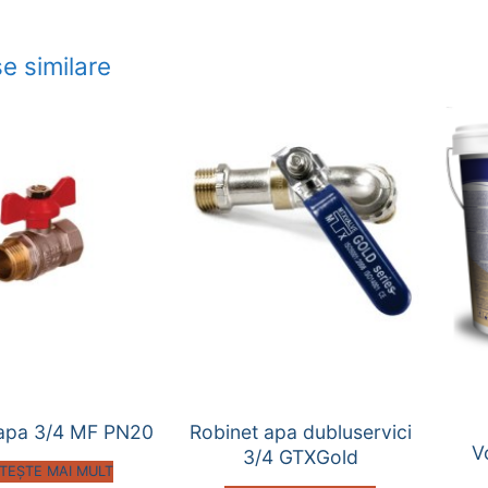
e similare
 apa 3/4 MF PN20
Robinet apa dubluservici
V
3/4 GTXGold
ITEȘTE MAI MULT