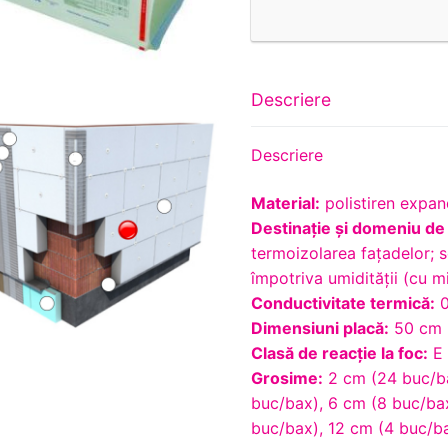
Descriere
Descriere
Material:
polistiren expan
Destinaţie şi domeniu de 
termoizolarea faţadelor; s
împotriva umidităţii (cu m
Conductivitate termică:
0
Dimensiuni placă:
50 cm 
Clasă de reacţie la foc:
E
Grosime:
2 cm (24 buc/ba
buc/bax), 6 cm (8 buc/bax
buc/bax), 12 cm (4 buc/ba