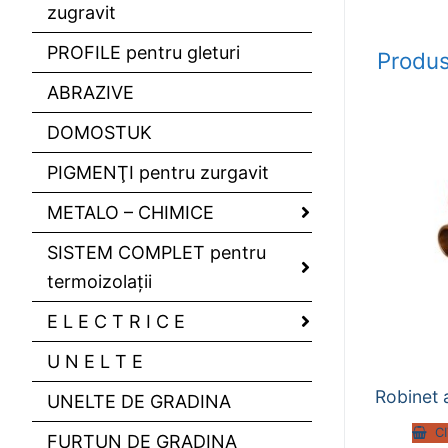
zugravit
PROFILE pentru gleturi
Produs
ABRAZIVE
DOMOSTUK
PIGMENŢI pentru zurgavit
METALO – CHIMICE
SISTEM COMPLET pentru
termoizolaţii
E L E C T R I C E
U N E L T E
Robinet
UNELTE DE GRADINA
C
FURTUN DE GRADINA