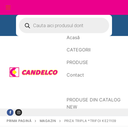
Sari
Products
search
la
conținut
Acasă
CATEGORII
PRODUSE
Contact
Date de facturare
PRODUSE DIN CATALOG
NEW
PRIMA PAGINĂ
MAGAZIN
PRIZA TRIPLA *TRIFOI KE21109