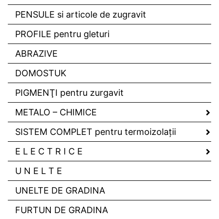
PENSULE si articole de zugravit
PROFILE pentru gleturi
ABRAZIVE
DOMOSTUK
PIGMENŢI pentru zurgavit
METALO – CHIMICE
SISTEM COMPLET pentru termoizolaţii
E L E C T R I C E
U N E L T E
UNELTE DE GRADINA
FURTUN DE GRADINA