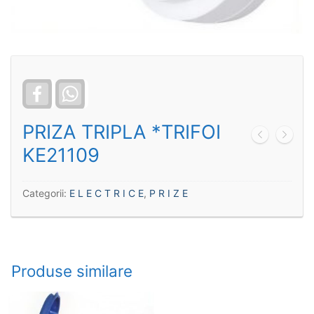
Facebook
WhatsApp
PRIZA TRIPLA *TRIFOI
KE21109
Categorii:
E L E C T R I C E
,
P R I Z E
Produse similare