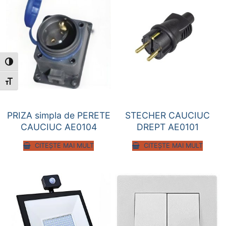
Toggle High Contrast
Toggle Font size
PRIZA simpla de PERETE
STECHER CAUCIUC
CAUCIUC AE0104
DREPT AE0101
CITEȘTE MAI MULT
CITEȘTE MAI MULT