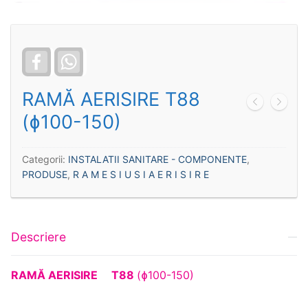
Facebook
WhatsApp
RAMĂ AERISIRE T88
(ɸ100-150)
Categorii:
INSTALATII SANITARE - COMPONENTE
,
PRODUSE
,
R A M E S I U S I A E R I S I R E
Descriere
RAMĂ AERISIRE
T88
(ɸ100-150)