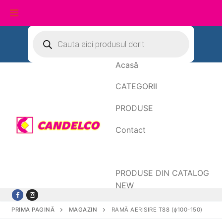
Sari
Products
search
la
conținut
Acasă
CATEGORII
PRODUSE
Contact
Date de facturare
PRODUSE DIN CATALOG
NEW
PRIMA PAGINĂ
MAGAZIN
RAMĂ AERISIRE T88 (ɸ100-150)