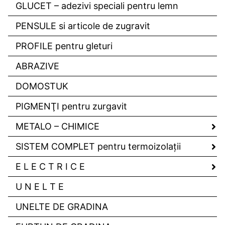
GLUCET – adezivi speciali pentru lemn
PENSULE si articole de zugravit
PROFILE pentru gleturi
ABRAZIVE
DOMOSTUK
PIGMENŢI pentru zurgavit
METALO – CHIMICE
SISTEM COMPLET pentru termoizolaţii
E L E C T R I C E
U N E L T E
UNELTE DE GRADINA