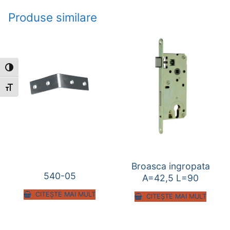
Produse similare
Toggle High Contrast
Toggle Font size
Broasca ingropata
540-05
A=42,5 L=90
CITEȘTE MAI MULT
CITEȘTE MAI MULT