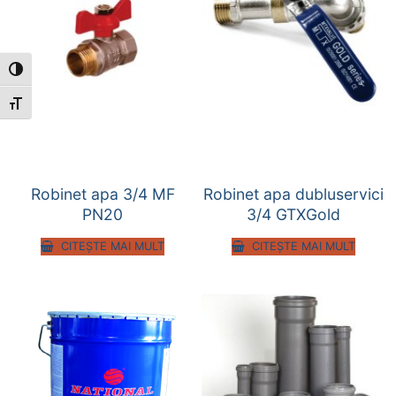
Toggle High Contrast
Toggle Font size
Robinet apa 3/4 MF
Robinet apa dubluservici
PN20
3/4 GTXGold
CITEȘTE MAI MULT
CITEȘTE MAI MULT