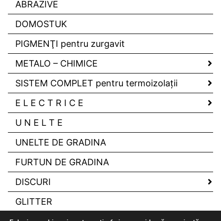
ABRAZIVE
DOMOSTUK
PIGMENŢI pentru zurgavit
METALO – CHIMICE
SISTEM COMPLET pentru termoizolaţii
E L E C T R I C E
U N E L T E
UNELTE DE GRADINA
FURTUN DE GRADINA
DISCURI
GLITTER