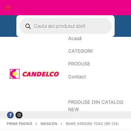
Sari
Products
search
la
conținut
Acasă
CATEGORII
PRODUSE
Contact
Date de facturare
PRODUSE DIN CATALOG
NEW
PRIMA PAGINĂ
MAGAZIN
RAMĂ AERISIRE TOK2 (99-124)