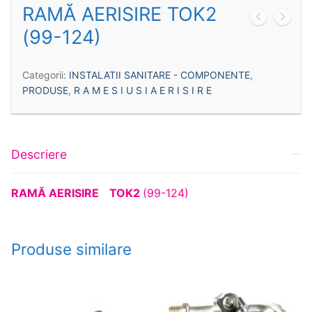
RAMĂ AERISIRE TOK2
(99-124)
Categorii:
INSTALATII SANITARE - COMPONENTE
,
PRODUSE
,
R A M E S I U S I A E R I S I R E
Descriere
RAMĂ AERISIRE
TOK2
(99-124)
Produse similare