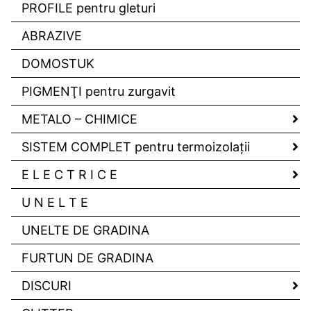
PROFILE pentru gleturi
ABRAZIVE
DOMOSTUK
PIGMENŢI pentru zurgavit
METALO – CHIMICE
SISTEM COMPLET pentru termoizolaţii
E L E C T R I C E
U N E L T E
UNELTE DE GRADINA
FURTUN DE GRADINA
DISCURI