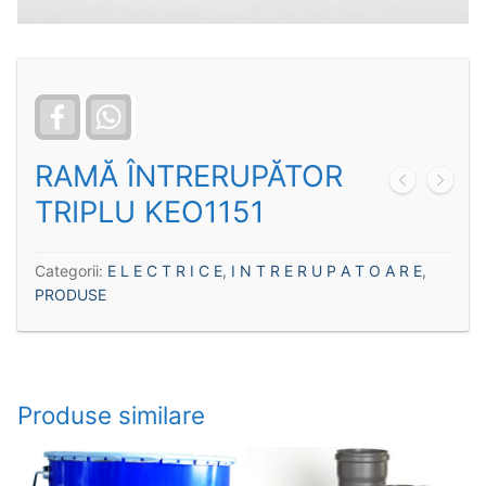
Facebook
WhatsApp
RAMĂ ÎNTRERUPĂTOR
TRIPLU KEO1151
Categorii:
E L E C T R I C E
,
I N T R E R U P A T O A R E
,
PRODUSE
Produse similare