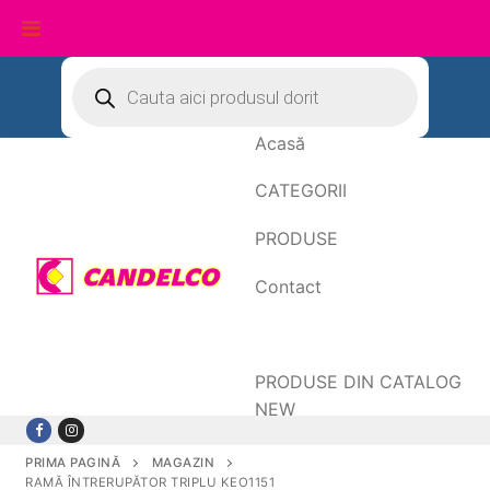
Sari
Products
search
la
conținut
Acasă
CATEGORII
PRODUSE
Contact
Date de facturare
PRODUSE DIN CATALOG
NEW
PRIMA PAGINĂ
MAGAZIN
RAMĂ ÎNTRERUPĂTOR TRIPLU KEO1151