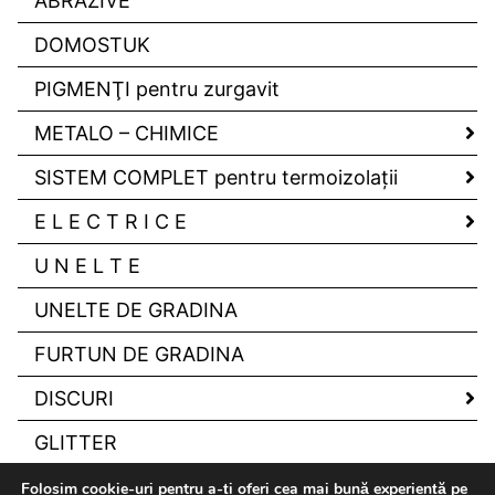
ABRAZIVE
DOMOSTUK
PIGMENŢI pentru zurgavit
METALO – CHIMICE
SISTEM COMPLET pentru termoizolaţii
E L E C T R I C E
U N E L T E
UNELTE DE GRADINA
FURTUN DE GRADINA
DISCURI
GLITTER
Folosim cookie-uri pentru a-ți oferi cea mai bună experiență pe