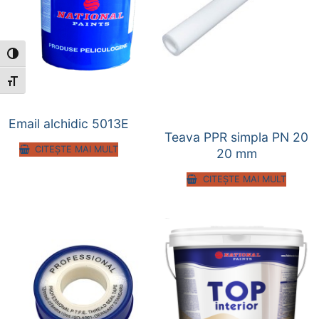
Toggle High Contrast
Toggle Font size
Email alchidic 5013E
Teava PPR simpla PN 20
CITEȘTE MAI MULT
20 mm
CITEȘTE MAI MULT