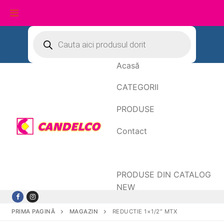
Sari
Products
search
la
conținut
Acasă
CATEGORII
PRODUSE
Contact
Date de facturare
PRODUSE DIN CATALOG
NEW
PRIMA PAGINĂ
MAGAZIN
REDUCTIE 1×1/2″ MTX