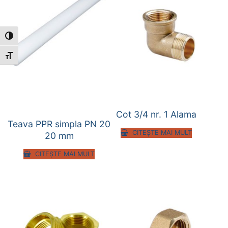
Toggle High Contrast
Toggle Font size
Cot 3/4 nr. 1 Alama
Teava PPR simpla PN 20
CITEȘTE MAI MULT
20 mm
CITEȘTE MAI MULT