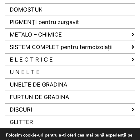
DOMOSTUK
PIGMENŢI pentru zurgavit
METALO – CHIMICE
SISTEM COMPLET pentru termoizolaţii
E L E C T R I C E
U N E L T E
UNELTE DE GRADINA
FURTUN DE GRADINA
DISCURI
GLITTER
Folosim cookie-uri pentru a-ți oferi cea mai bună experiență pe