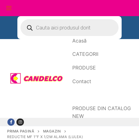
Sari
Products
search
la
conținut
Acasă
CATEGORII
PRODUSE
Contact
Date de facturare
PRODUSE DIN CATALOG
NEW
PRIMA PAGINĂ
MAGAZIN
REDUCTIE MF 1″F X 1/2M ALAMA (LULEA)