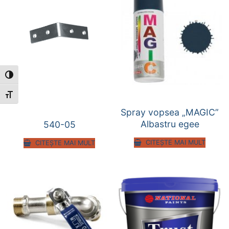
Toggle High Contrast
Toggle Font size
Spray vopsea „MAGIC”
Albastru egee
540-05
CITEȘTE MAI MULT
CITEȘTE MAI MULT