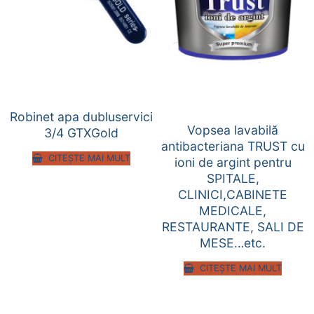
Robinet apa dubluservici
Vopsea lavabilă
3/4 GTXGold
antibacteriana TRUST cu
CITEȘTE MAI MULT
ioni de argint pentru
SPITALE,
CLINICI,CABINETE
MEDICALE,
RESTAURANTE, SALI DE
MESE…etc.
CITEȘTE MAI MULT