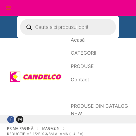
Sari
Products
search
la
conținut
Acasă
CATEGORII
PRODUSE
Contact
Date de facturare
PRODUSE DIN CATALOG
NEW
PRIMA PAGINĂ
MAGAZIN
REDUCTIE MF 1/2F X 3/8M ALAMA (LULEA)