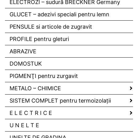
ELECTROZI – sudură BRECKNER Germany
GLUCET – adezivi speciali pentru lemn
PENSULE si articole de zugravit
PROFILE pentru gleturi
ABRAZIVE
DOMOSTUK
PIGMENŢI pentru zurgavit
METALO – CHIMICE
SISTEM COMPLET pentru termoizolaţii
E L E C T R I C E
U N E L T E
UNELTE DE GRADINA