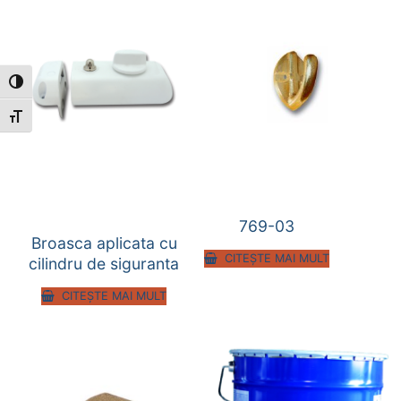
Toggle High Contrast
Toggle Font size
769-03
Broasca aplicata cu
CITEȘTE MAI MULT
cilindru de siguranta
CITEȘTE MAI MULT