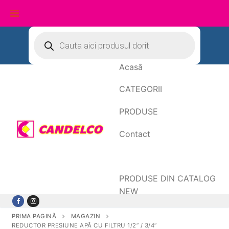
Sari
Products
search
la
conținut
Acasă
CATEGORII
PRODUSE
Contact
Date de facturare
PRODUSE DIN CATALOG
NEW
PRIMA PAGINĂ
MAGAZIN
REDUCTOR PRESIUNE APĂ CU FILTRU 1/2” / 3/4”