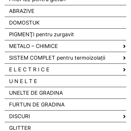
ABRAZIVE
DOMOSTUK
PIGMENŢI pentru zurgavit
METALO – CHIMICE
SISTEM COMPLET pentru termoizolaţii
E L E C T R I C E
U N E L T E
UNELTE DE GRADINA
FURTUN DE GRADINA
DISCURI
GLITTER