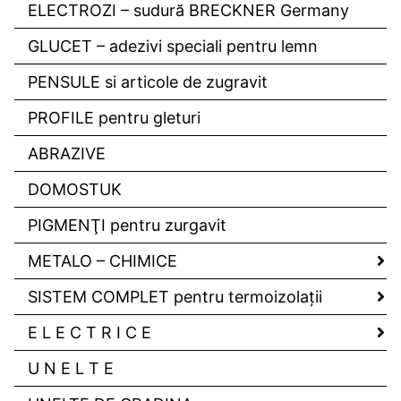
ELECTROZI – sudură BRECKNER Germany
GLUCET – adezivi speciali pentru lemn
PENSULE si articole de zugravit
PROFILE pentru gleturi
ABRAZIVE
DOMOSTUK
PIGMENŢI pentru zurgavit
METALO – CHIMICE
SISTEM COMPLET pentru termoizolaţii
E L E C T R I C E
U N E L T E