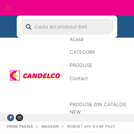
Sari
Products
search
la
conținut
Acasă
CATEGORII
PRODUSE
Contact
Date de facturare
PRODUSE DIN CATALOG
NEW
PRIMA PAGINĂ
MAGAZIN
ROBINET APA 3/4 MF PN25