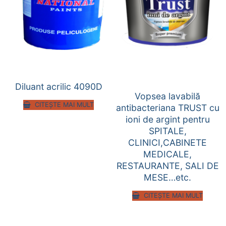
Diluant acrilic 4090D
Vopsea lavabilă
CITEȘTE MAI MULT
antibacteriana TRUST cu
ioni de argint pentru
SPITALE,
CLINICI,CABINETE
MEDICALE,
RESTAURANTE, SALI DE
MESE…etc.
CITEȘTE MAI MULT