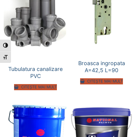
Toggle High Contrast
Toggle Font size
Broasca ingropata
Tubulatura canalizare
A=42,5 L=90
PVC
CITEȘTE MAI MULT
CITEȘTE MAI MULT