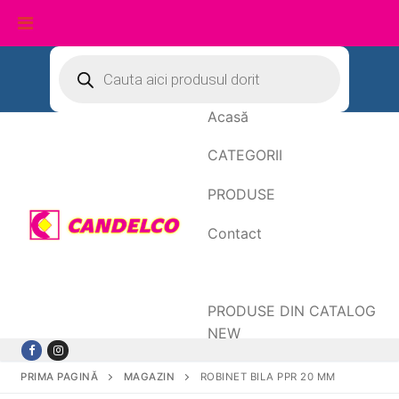
Sari
Products
search
la
conținut
Acasă
CATEGORII
PRODUSE
Contact
Date de facturare
PRODUSE DIN CATALOG
NEW
PRIMA PAGINĂ
MAGAZIN
ROBINET BILA PPR 20 MM