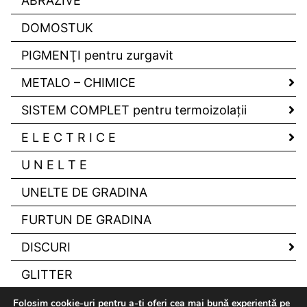
ABRAZIVE
DOMOSTUK
PIGMENŢI pentru zurgavit
METALO – CHIMICE
SISTEM COMPLET pentru termoizolaţii
E L E C T R I C E
U N E L T E
UNELTE DE GRADINA
FURTUN DE GRADINA
DISCURI
GLITTER
Folosim cookie-uri pentru a-ți oferi cea mai bună experiență pe