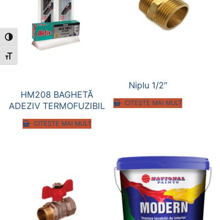
Toggle High Contrast
Toggle Font size
Niplu 1/2″
HM208 BAGHETĂ
CITEȘTE MAI MULT
ADEZIV TERMOFUZIBIL
CITEȘTE MAI MULT