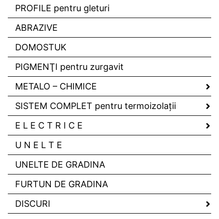
PROFILE pentru gleturi
ABRAZIVE
DOMOSTUK
PIGMENŢI pentru zurgavit
METALO – CHIMICE
SISTEM COMPLET pentru termoizolaţii
E L E C T R I C E
U N E L T E
UNELTE DE GRADINA
FURTUN DE GRADINA
DISCURI