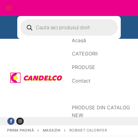
Sari
Products
search
la
conținut
Acasă
CATEGORII
PRODUSE
Contact
Date de facturare
PRODUSE DIN CATALOG
NEW
PRIMA PAGINĂ
MAGAZIN
ROBINET CALORIFER