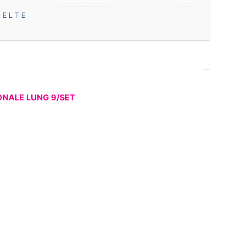
 E L T E
ONALE
LUNG 9/SET