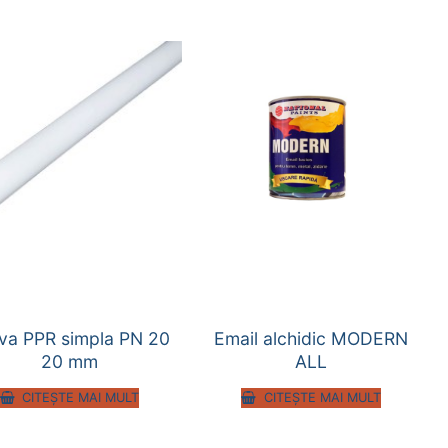
va PPR simpla PN 20
Email alchidic MODERN
20 mm
ALL
CITEȘTE MAI MULT
CITEȘTE MAI MULT