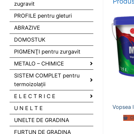
Produs
zugravit
PROFILE pentru gleturi
ABRAZIVE
DOMOSTUK
PIGMENŢI pentru zurgavit
METALO – CHIMICE
SISTEM COMPLET pentru
termoizolaţii
E L E C T R I C E
Vopsea 
U N E L T E
C
UNELTE DE GRADINA
FURTUN DE GRADINA