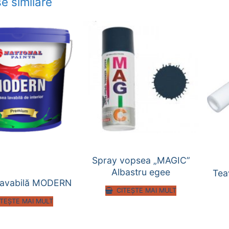
e similare
Spray vopsea „MAGIC”
Albastru egee
Tea
lavabilă MODERN
CITEȘTE MAI MULT
ITEȘTE MAI MULT