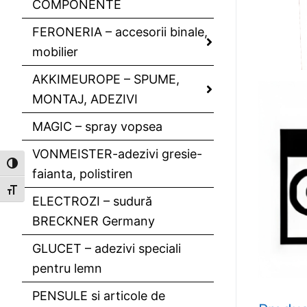
COMPONENTE
FERONERIA – accesorii binale,
mobilier
AKKIMEUROPE – SPUME,
MONTAJ, ADEZIVI
MAGIC – spray vopsea
VONMEISTER-adezivi gresie-
Toggle High Contrast
faianta, polistiren
Toggle Font size
ELECTROZI – sudură
BRECKNER Germany
GLUCET – adezivi speciali
pentru lemn
PENSULE si articole de