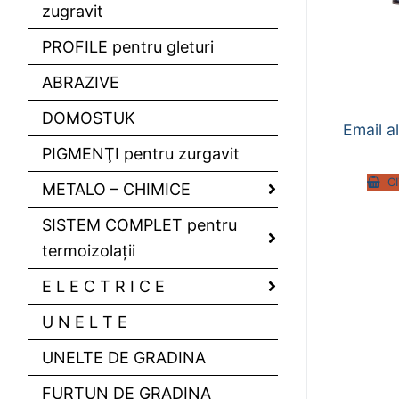
zugravit
PROFILE pentru gleturi
ABRAZIVE
DOMOSTUK
Email 
PIGMENŢI pentru zurgavit
C
METALO – CHIMICE
SISTEM COMPLET pentru
termoizolaţii
E L E C T R I C E
U N E L T E
UNELTE DE GRADINA
FURTUN DE GRADINA