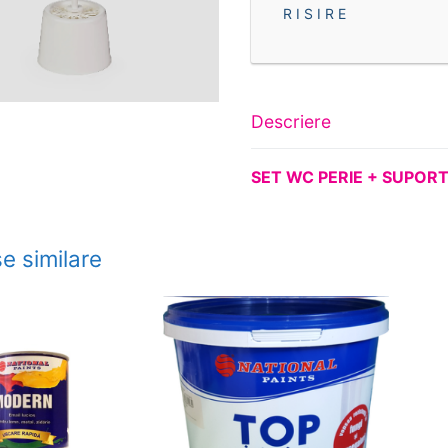
R I S I R E
Descriere
SET WC PERIE +
SUPOR
e similare