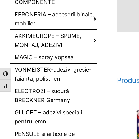
COMPONENTE
FERONERIA – accesorii binale,
mobilier
AKKIMEUROPE – SPUME,
MONTAJ, ADEZIVI
MAGIC – spray vopsea
VONMEISTER-adezivi gresie-
Toggle High Contrast
faianta, polistiren
Produs
Toggle Font size
ELECTROZI – sudură
BRECKNER Germany
GLUCET – adezivi speciali
pentru lemn
PENSULE si articole de