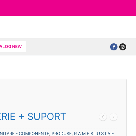
TALOG NEW
RIE + SUPORT
ANITARE - COMPONENTE
,
PRODUSE
,
R A M E S I U S I A E