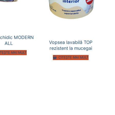
alchidic MODERN
Vopsea lavabilă TOP
ALL
rezistent la mucegai
ITEȘTE MAI MULT
CITEȘTE MAI MULT