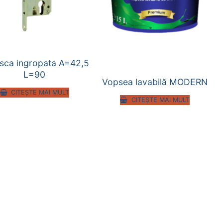
sca ingropata A=42,5
L=90
Vopsea lavabilă MODERN
CITEȘTE MAI MULT
CITEȘTE MAI MULT