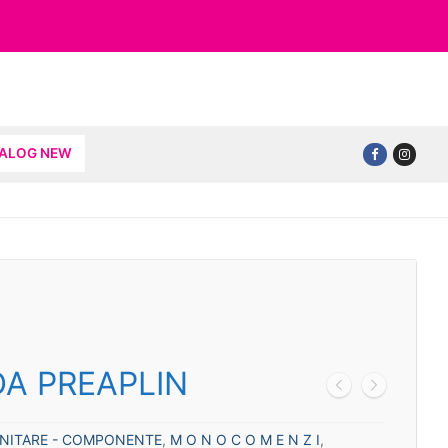
TALOG NEW
DA PREAPLIN
ANITARE - COMPONENTE
,
M O N O C O M E N Z I
,