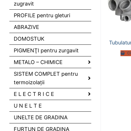
zugravit
PROFILE pentru gleturi
ABRAZIVE
DOMOSTUK
Tubulatu
PIGMENŢI pentru zurgavit
C
METALO – CHIMICE
SISTEM COMPLET pentru
termoizolaţii
E L E C T R I C E
U N E L T E
UNELTE DE GRADINA
FURTUN DE GRADINA