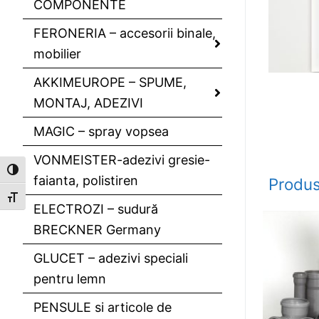
COMPONENTE
FERONERIA – accesorii binale,
mobilier
AKKIMEUROPE – SPUME,
MONTAJ, ADEZIVI
MAGIC – spray vopsea
VONMEISTER-adezivi gresie-
Toggle High Contrast
faianta, polistiren
Produs
Toggle Font size
ELECTROZI – sudură
BRECKNER Germany
GLUCET – adezivi speciali
pentru lemn
PENSULE si articole de