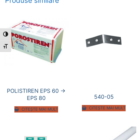
Produse similare
Toggle High Contrast
Toggle Font size
POLISTIREN EPS 60 ->
540-05
EPS 80
CITEȘTE MAI MULT
CITEȘTE MAI MULT