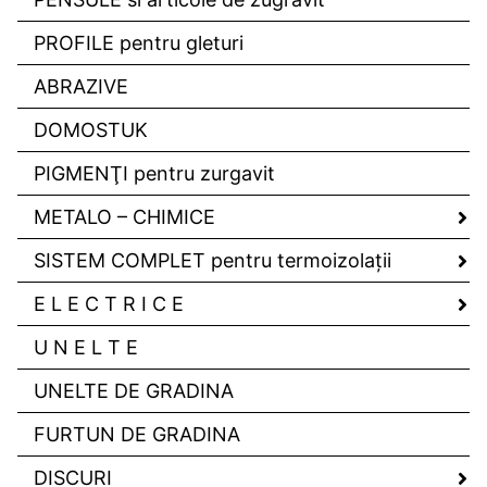
PROFILE pentru gleturi
ABRAZIVE
DOMOSTUK
PIGMENŢI pentru zurgavit
METALO – CHIMICE
SISTEM COMPLET pentru termoizolaţii
E L E C T R I C E
U N E L T E
UNELTE DE GRADINA
FURTUN DE GRADINA
DISCURI