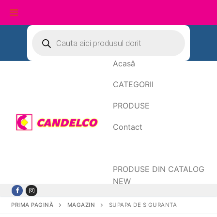
Sari
Products
search
la
conținut
Acasă
CATEGORII
PRODUSE
Contact
Date de facturare
PRODUSE DIN CATALOG
NEW
PRIMA PAGINĂ
MAGAZIN
SUPAPA DE SIGURANTA