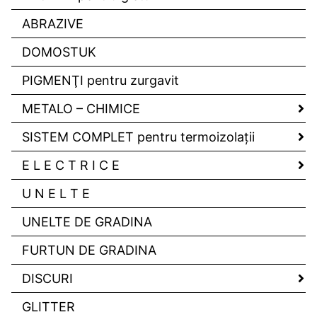
ABRAZIVE
DOMOSTUK
PIGMENŢI pentru zurgavit
METALO – CHIMICE
SISTEM COMPLET pentru termoizolaţii
E L E C T R I C E
U N E L T E
UNELTE DE GRADINA
FURTUN DE GRADINA
DISCURI
GLITTER