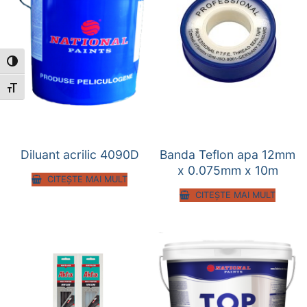
Toggle High Contrast
Toggle Font size
Diluant acrilic 4090D
Banda Teflon apa 12mm
x 0.075mm x 10m
CITEȘTE MAI MULT
CITEȘTE MAI MULT