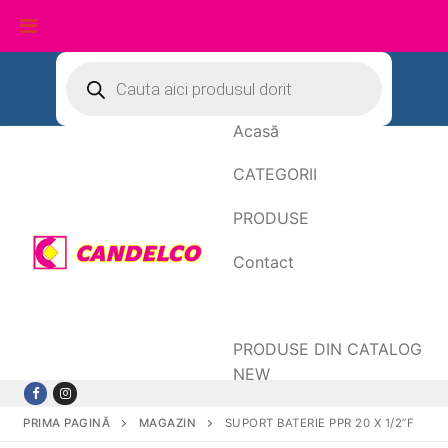
Sari
Products
search
la
conținut
Acasă
CATEGORII
PRODUSE
Contact
Date de facturare
PRODUSE DIN CATALOG
NEW
PRIMA PAGINĂ
MAGAZIN
SUPORT BATERIE PPR 20 X 1/2”F