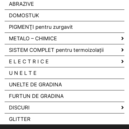
ABRAZIVE
DOMOSTUK
PIGMENŢI pentru zurgavit
METALO – CHIMICE
SISTEM COMPLET pentru termoizolaţii
E L E C T R I C E
U N E L T E
UNELTE DE GRADINA
FURTUN DE GRADINA
DISCURI
GLITTER