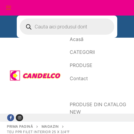
Sari
Products
search
la
conținut
Acasă
CATEGORII
PRODUSE
Contact
Date de facturare
PRODUSE DIN CATALOG
NEW
PRIMA PAGINĂ
MAGAZIN
TEU PPR FILET INTERIOR 25 X 3/4”F