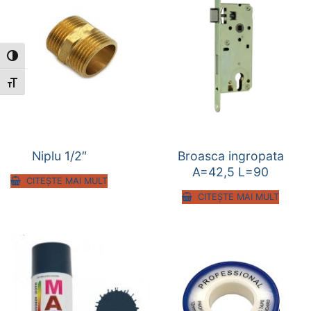
Toggle High Contrast
Toggle Font size
Niplu 1/2″
Broasca ingropata
A=42,5 L=90
CITEȘTE MAI MULT
CITEȘTE MAI MULT