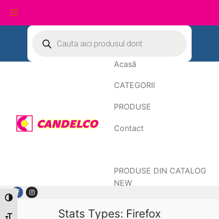
Sari
Products
search
la
conținut
Acasă
CATEGORII
PRODUSE
Contact
Date de facturare
PRODUSE DIN CATALOG
NEW
Toggle High Contrast
Stats Types:
Firefox
Toggle Font size