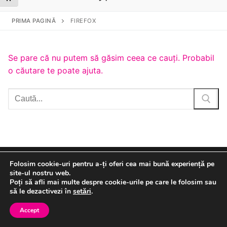
PRIMA PAGINĂ
FIREFOX
Se pare că nu putem să găsim ceea ce cauți. Probabil
o căutare te poate ajuta.
Caută
după:
Folosim cookie-uri pentru a-ți oferi cea mai bună experiență pe
Drepturi de autor Candelco © 2026
site-ul nostru web.
Poți să afli mai multe despre cookie-urile pe care le folosim sau
să le dezactivezi în
setări
.
Accept