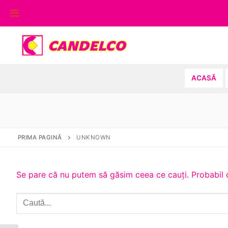
Sari
la
conținut
ACASĂ
PRIMA PAGINĂ
UNKNOWN
Se pare că nu putem să găsim ceea ce cauți. Probabil o
Caută
după: