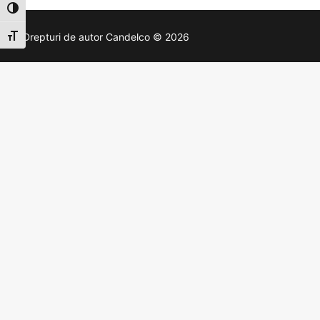
Toggle High Contrast
Drepturi de autor Candelco © 2026
Toggle Font size