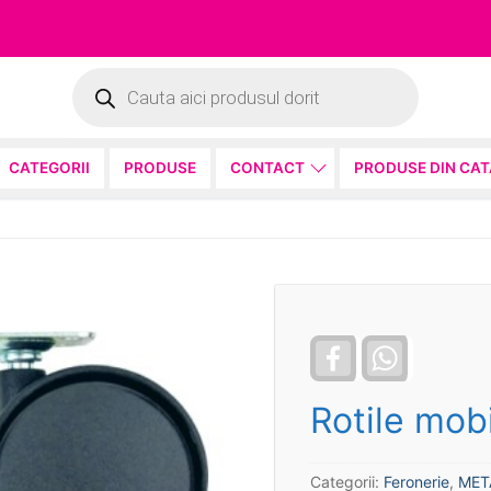
Products
search
CATEGORII
PRODUSE
CONTACT
PRODUSE DIN CA
Facebook
WhatsApp
Rotile mobi
Categorii:
Feronerie
,
MET