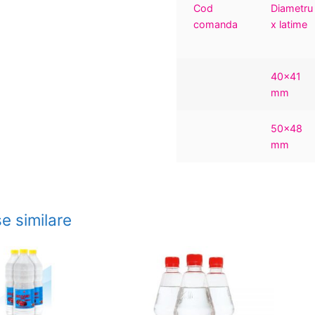
Cod
Diametru
comanda
x latime
40×41
mm
50×48
mm
e similare