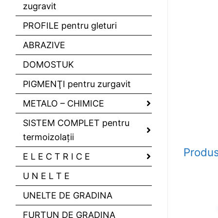
zugravit
PROFILE pentru gleturi
ABRAZIVE
DOMOSTUK
PIGMENŢI pentru zurgavit
METALO – CHIMICE
SISTEM COMPLET pentru
termoizolaţii
Produs
E L E C T R I C E
U N E L T E
UNELTE DE GRADINA
FURTUN DE GRADINA