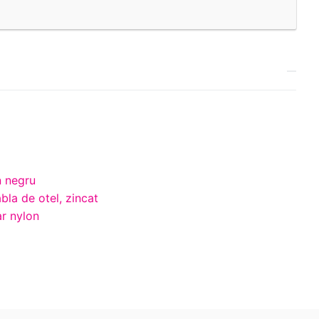
 negru
la de otel, zincat
ar nylon