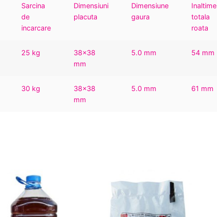
Sarcina
Dimensiuni
Dimensiune
Inaltime
de
placuta
gaura
totala
incarcare
roata
25 kg
38×38
5.0 mm
54 mm
mm
30 kg
38×38
5.0 mm
61 mm
mm