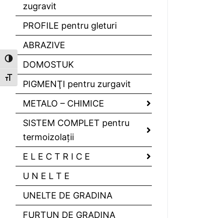
zugravit
PROFILE pentru gleturi
ABRAZIVE
Toggle High Contrast
DOMOSTUK
Toggle Font size
PIGMENŢI pentru zurgavit
METALO – CHIMICE
SISTEM COMPLET pentru
termoizolaţii
E L E C T R I C E
U N E L T E
UNELTE DE GRADINA
FURTUN DE GRADINA