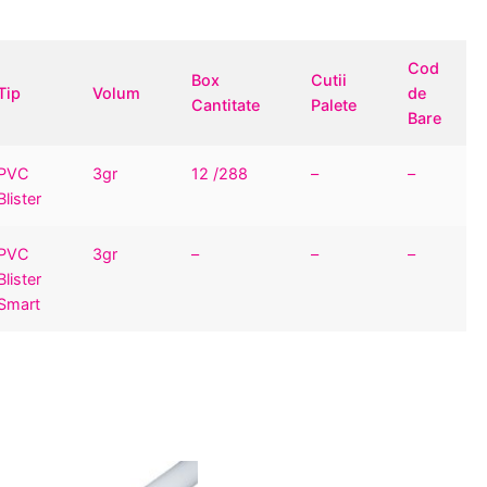
Cod
Box
Cutii
Tip
Volum
de
Cantitate
Palete
Bare
PVC
3gr
12 /288
–
–
Blister
PVC
3gr
–
–
–
Blister
Smart