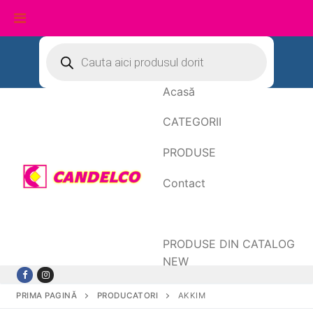
Sari
Products
search
la
conținut
Acasă
CATEGORII
PRODUSE
Contact
Date de facturare
PRODUSE DIN CATALOG
NEW
PRIMA PAGINĂ
PRODUCATORI
AKKIM