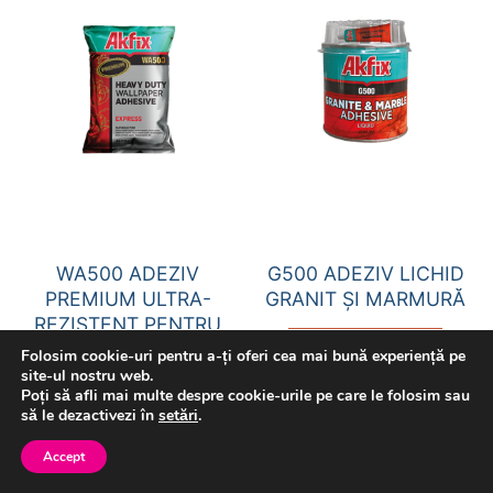
WA500 ADEZIV
G500 ADEZIV LICHID
PREMIUM ULTRA-
GRANIT ŞI MARMURĂ
REZISTENT PENTRU
CITEȘTE MAI MULT
TAPET
Folosim cookie-uri pentru a-ți oferi cea mai bună experiență pe
site-ul nostru web.
CITEȘTE MAI MULT
Poți să afli mai multe despre cookie-urile pe care le folosim sau
să le dezactivezi în
setări
.
Accept