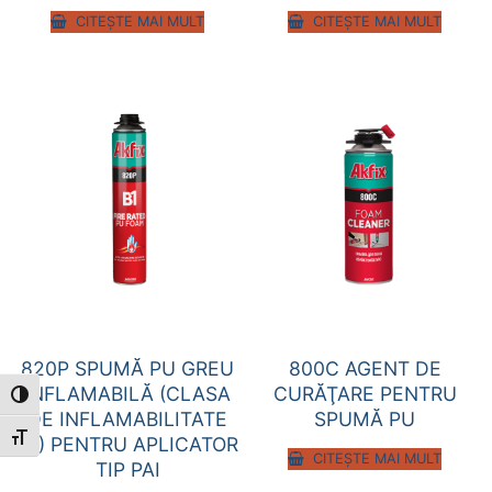
CITEȘTE MAI MULT
CITEȘTE MAI MULT
820P SPUMĂ PU GREU
800C AGENT DE
INFLAMABILĂ (CLASA
CURĂŢARE PENTRU
Toggle High Contrast
DE INFLAMABILITATE
SPUMĂ PU
Toggle Font size
B1) PENTRU APLICATOR
CITEȘTE MAI MULT
TIP PAI