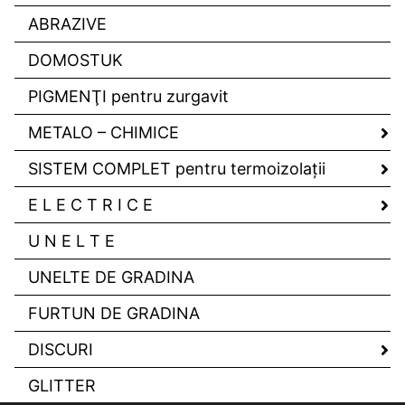
ABRAZIVE
DOMOSTUK
PIGMENŢI pentru zurgavit
METALO – CHIMICE
SISTEM COMPLET pentru termoizolaţii
E L E C T R I C E
U N E L T E
UNELTE DE GRADINA
FURTUN DE GRADINA
DISCURI
GLITTER