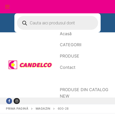
Sari
Products
search
la
conținut
Acasă
CATEGORII
PRODUSE
Contact
Date de facturare
PRODUSE DIN CATALOG
NEW
PRIMA PAGINĂ
MAGAZIN
600-28