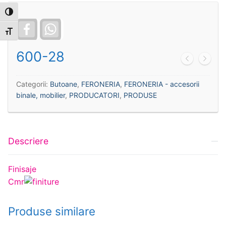
Toggle High Contrast
Facebook
WhatsApp
Toggle Font size
600-28
Categorii:
Butoane
,
FERONERIA
,
FERONERIA - accesorii
binale, mobilier
,
PRODUCATORI
,
PRODUSE
Descriere
Finisaje
Cmr
Produse similare