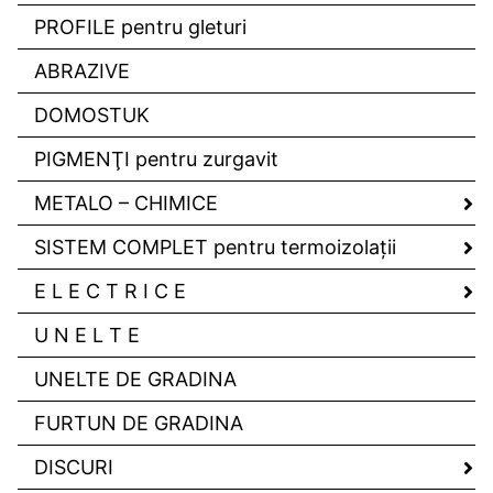
PROFILE pentru gleturi
ABRAZIVE
DOMOSTUK
PIGMENŢI pentru zurgavit
METALO – CHIMICE
SISTEM COMPLET pentru termoizolaţii
E L E C T R I C E
U N E L T E
UNELTE DE GRADINA
FURTUN DE GRADINA
DISCURI