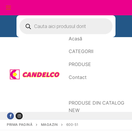
Sari
Products
search
la
conținut
Acasă
CATEGORII
PRODUSE
Contact
Date de facturare
PRODUSE DIN CATALOG
NEW
PRIMA PAGINĂ
MAGAZIN
600-51