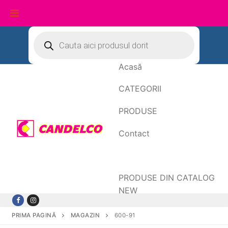
Sari
Products
search
la
conținut
Acasă
CATEGORII
PRODUSE
Contact
Date de facturare
PRODUSE DIN CATALOG
NEW
PRIMA PAGINĂ
MAGAZIN
600-91