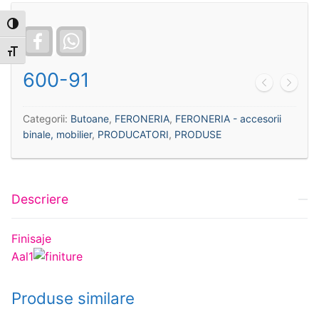
Toggle High Contrast
Facebook
WhatsApp
Toggle Font size
600-91
Categorii:
Butoane
,
FERONERIA
,
FERONERIA - accesorii
binale, mobilier
,
PRODUCATORI
,
PRODUSE
Descriere
Finisaje
Aal1
Produse similare