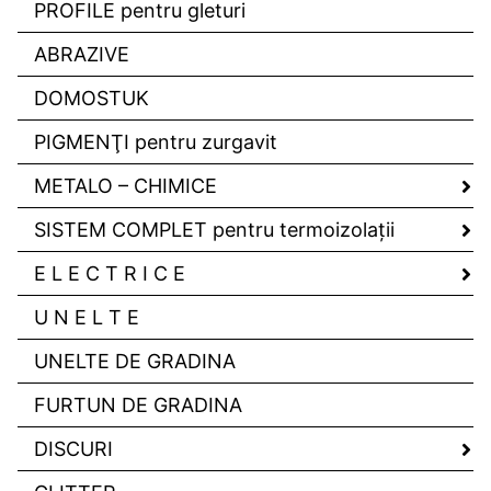
PROFILE pentru gleturi
ABRAZIVE
DOMOSTUK
PIGMENŢI pentru zurgavit
METALO – CHIMICE
SISTEM COMPLET pentru termoizolaţii
E L E C T R I C E
U N E L T E
UNELTE DE GRADINA
FURTUN DE GRADINA
DISCURI