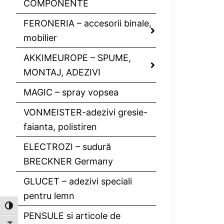
COMPONENTE
FERONERIA – accesorii binale,
mobilier
AKKIMEUROPE – SPUME,
MONTAJ, ADEZIVI
MAGIC – spray vopsea
VONMEISTER-adezivi gresie-
faianta, polistiren
ELECTROZI – sudură
BRECKNER Germany
GLUCET – adezivi speciali
pentru lemn
Toggle High Contrast
PENSULE si articole de