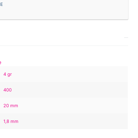
E
4 gr
400
20 mm
1,8 mm