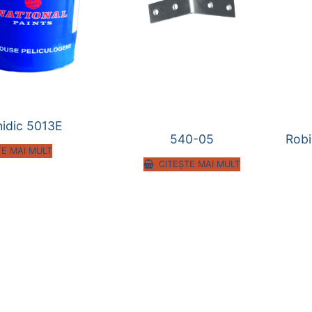
hidic 5013E
540-05
Robi
TE MAI MULT
CITEȘTE MAI MULT