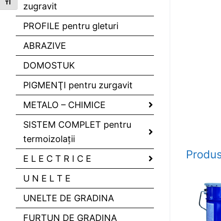
Toggle Font size
zugravit
PROFILE pentru gleturi
ABRAZIVE
DOMOSTUK
PIGMENŢI pentru zurgavit
METALO – CHIMICE
SISTEM COMPLET pentru
termoizolaţii
Produs
E L E C T R I C E
U N E L T E
UNELTE DE GRADINA
FURTUN DE GRADINA