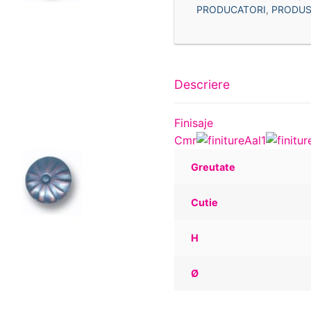
PRODUCATORI
,
PRODUS
Descriere
Finisaje
Cmr
Aal1
Greutate
Cutie
H
Ø