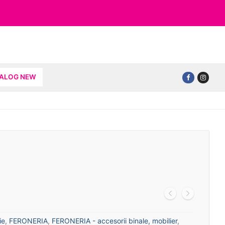
TALOG NEW
ie
,
FERONERIA
,
FERONERIA - accesorii binale, mobilier
,