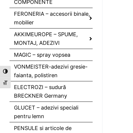
COMPONENTE
FERONERIA – accesorii binale,
mobilier
AKKIMEUROPE – SPUME,
MONTAJ, ADEZIVI
MAGIC – spray vopsea
VONMEISTER-adezivi gresie-
Toggle High Contrast
faianta, polistiren
Toggle Font size
ELECTROZI – sudură
BRECKNER Germany
GLUCET – adezivi speciali
pentru lemn
PENSULE si articole de