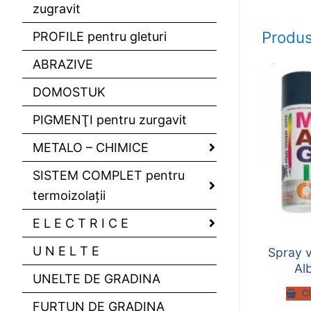
zugravit
Produs
PROFILE pentru gleturi
ABRAZIVE
DOMOSTUK
PIGMENŢI pentru zurgavit
METALO – CHIMICE
SISTEM COMPLET pentru
termoizolaţii
E L E C T R I C E
U N E L T E
Spray 
Al
UNELTE DE GRADINA
C
FURTUN DE GRADINA