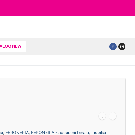
TALOG NEW
ie
,
FERONERIA
,
FERONERIA - accesorii binale, mobilier
,