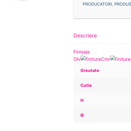
PRODUCATORI
,
PRODUS
Descriere
Finisaje
Olv
Cmr
Greutate
Cutie
H
Ø