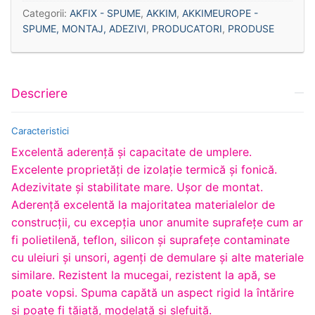
Categorii:
AKFIX - SPUME
,
AKKIM
,
AKKIMEUROPE -
SPUME, MONTAJ, ADEZIVI
,
PRODUCATORI
,
PRODUSE
Descriere
Caracteristici
Excelentă aderenţă şi capacitate de umplere.
Excelente proprietăţi de izolaţie termică şi fonică.
Adezivitate şi stabilitate mare. Uşor de montat.
Aderenţă excelentă la majoritatea materialelor de
construcţii, cu excepţia unor anumite suprafeţe cum ar
fi polietilenă, teflon, silicon şi suprafeţe contaminate
cu uleiuri şi unsori, agenţi de demulare şi alte materiale
similare. Rezistent la mucegai, rezistent la apă, se
poate vopsi. Spuma capătă un aspect rigid la întărire
si poate fi tăiată, modelată şi şlefuită.