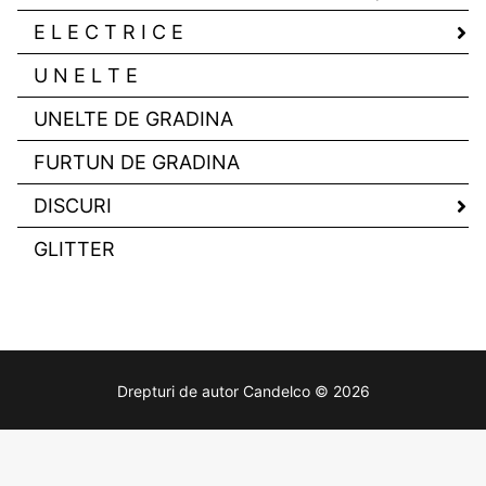
E L E C T R I C E
U N E L T E
UNELTE DE GRADINA
FURTUN DE GRADINA
DISCURI
GLITTER
Drepturi de autor Candelco © 2026