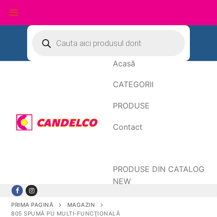
Sari
Products
search
la
conținut
Acasă
CATEGORII
PRODUSE
Contact
Date de facturare
PRODUSE DIN CATALOG
NEW
PRIMA PAGINĂ
MAGAZIN
805 SPUMĂ PU MULTI-FUNCŢIONALĂ