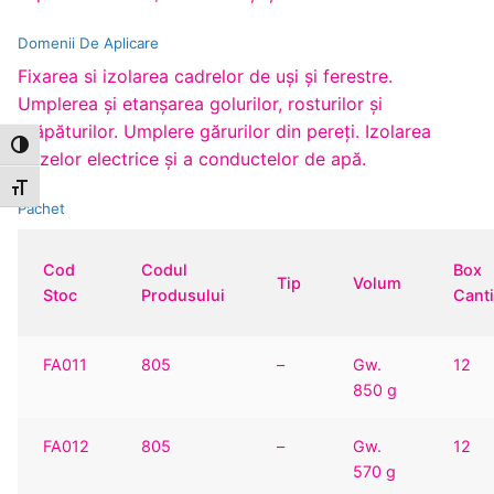
Domenii De Aplicare
Fixarea si izolarea cadrelor de uşi şi ferestre.
Umplerea şi etanşarea golurilor, rosturilor şi
crăpăturilor. Umplere gărurilor din pereţi. Izolarea
Toggle High Contrast
prizelor electrice şi a conductelor de apă.
Toggle Font size
Pachet
Cod
Codul
Box
Tip
Volum
Stoc
Produsului
Canti
FA011
805
–
Gw.
12
850 g
FA012
805
–
Gw.
12
570 g