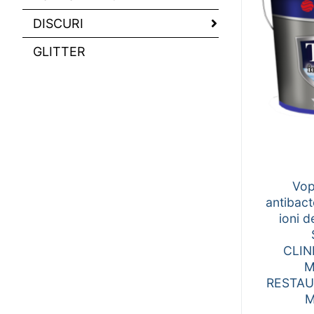
DISCURI
GLITTER
Vop
antibac
ioni d
CLIN
M
RESTAU
M