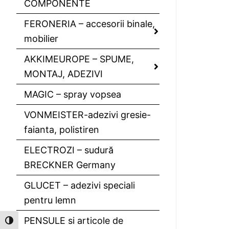
COMPONENTE
FERONERIA – accesorii binale,
mobilier
AKKIMEUROPE – SPUME,
MONTAJ, ADEZIVI
MAGIC – spray vopsea
VONMEISTER-adezivi gresie-
faianta, polistiren
ELECTROZI – sudură
BRECKNER Germany
GLUCET – adezivi speciali
pentru lemn
PENSULE si articole de
Toggle High Contrast