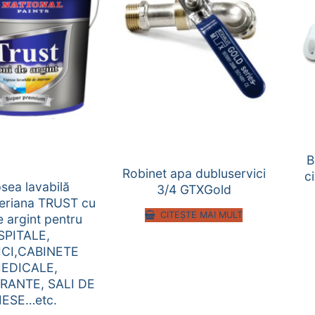
B
Robinet apa dubluservici
c
sea lavabilă
3/4 GTXGold
teriana TRUST cu
CITEȘTE MAI MULT
e argint pentru
SPITALE,
ICI,CABINETE
EDICALE,
RANTE, SALI DE
ESE…etc.