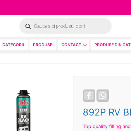
Products
search
CATEGORII
PRODUSE
CONTACT
PRODUSE DIN CA
Facebook
WhatsApp
892P RV B
Top quality filling a