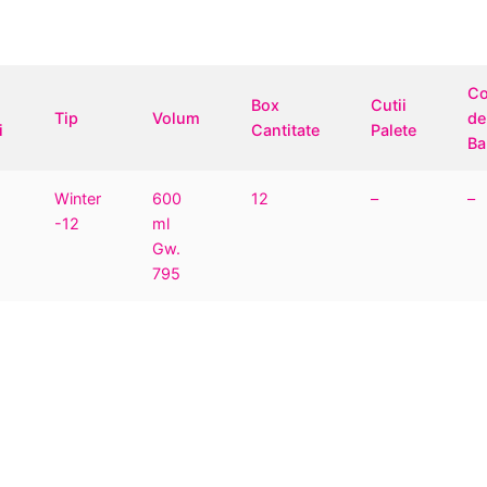
C
Box
Cutii
Tip
Volum
de
i
Cantitate
Palete
Ba
Winter
600
12
–
–
-12
ml
Gw.
795