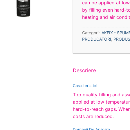
can be applied at low
by filling even hard-
heating and air condi
Categorii:
AKFIX - SPUM
PRODUCATORI
,
PRODUS
Descriere
Caracteristici
Top quality filling and a
applied at low temperature
hard-to-reach gaps. When 
costs are reduced.
Domenii De Aplicare