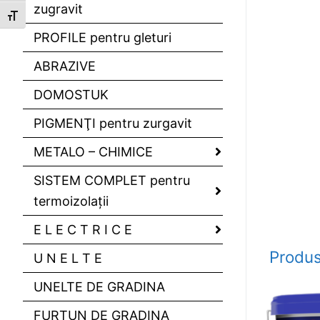
zugravit
Toggle Font size
PROFILE pentru gleturi
ABRAZIVE
DOMOSTUK
PIGMENŢI pentru zurgavit
METALO – CHIMICE
SISTEM COMPLET pentru
termoizolaţii
E L E C T R I C E
Produs
U N E L T E
UNELTE DE GRADINA
FURTUN DE GRADINA