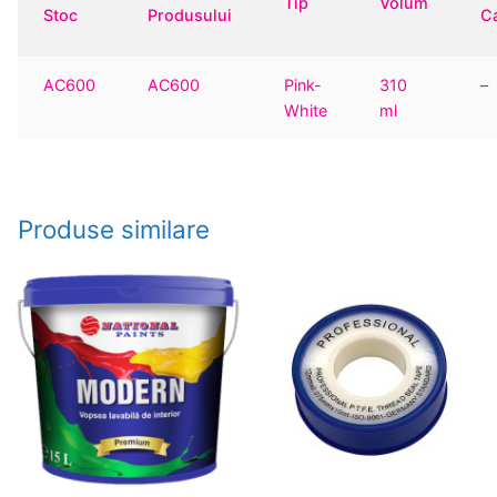
Tip
Volum
Stoc
Produsului
Ca
AC600
AC600
Pink-
310
–
White
ml
Produse similare