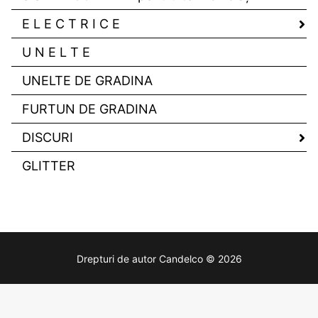
E L E C T R I C E
U N E L T E
UNELTE DE GRADINA
FURTUN DE GRADINA
DISCURI
GLITTER
Drepturi de autor Candelco © 2026