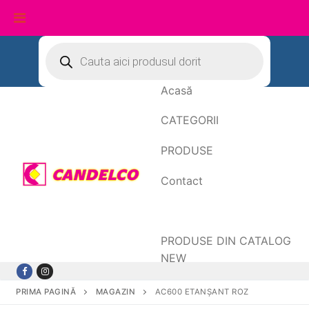
Sari
Products
search
la
conținut
Acasă
CATEGORII
PRODUSE
Contact
Date de facturare
PRODUSE DIN CATALOG
NEW
PRIMA PAGINĂ
MAGAZIN
AC600 ETANȘANT ROZ