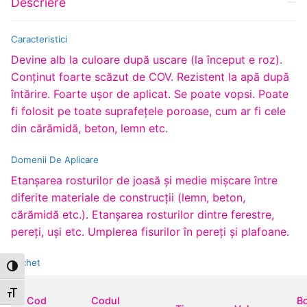
Descriere
Caracteristici
Devine alb la culoare după uscare (la început e roz).
Conţinut foarte scăzut de COV. Rezistent la apă după
întărire. Foarte uşor de aplicat. Se poate vopsi. Poate
fi folosit pe toate suprafeţele poroase, cum ar fi cele
din cărămidă, beton, lemn etc.
Domenii De Aplicare
Etanşarea rosturilor de joasă şi medie mişcare între
diferite materiale de construcţii (lemn, beton,
cărămidă etc.). Etanşarea rosturilor dintre ferestre,
pereţi, uşi etc. Umplerea fisurilor în pereţi şi plafoane.
Pachet
Toggle High Contrast
Toggle Font size
Cod
Codul
B