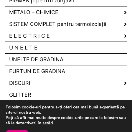
PIGMENŢI pentru zurgavit
METALO – CHIMICE
SISTEM COMPLET pentru termoizolaţii
E L E C T R I C E
U N E L T E
UNELTE DE GRADINA
FURTUN DE GRADINA
DISCURI
GLITTER
Folosim cookie-uri pentru a-ți oferi cea mai bună experiență pe
site-ul nostru web.
Poți să afli mai multe despre cookie-urile pe care le folosim sau
să le dezactivezi în
setări
.