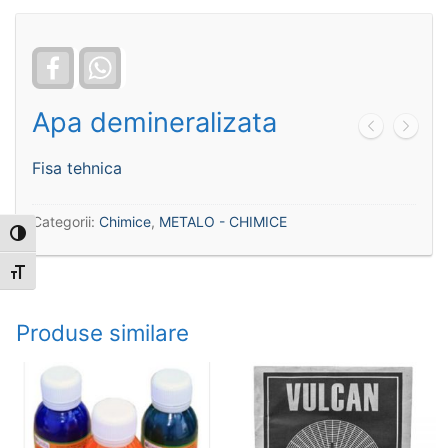
Facebook
WhatsApp
Apa demineralizata
Fisa tehnica
Categorii:
Chimice
,
METALO - CHIMICE
Toggle High Contrast
Toggle Font size
Produse similare