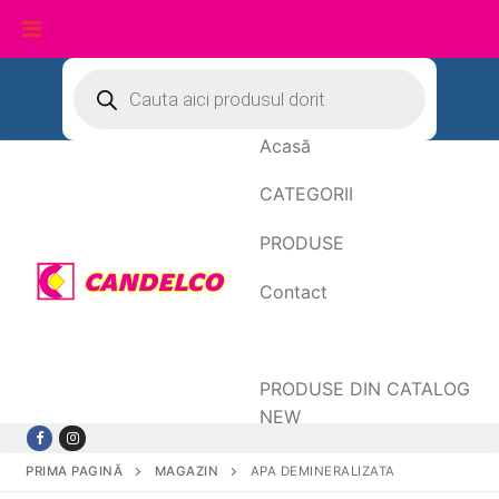
Sari
Products
search
la
conținut
Acasă
CATEGORII
PRODUSE
Contact
Date de facturare
PRODUSE DIN CATALOG
NEW
PRIMA PAGINĂ
MAGAZIN
APA DEMINERALIZATA