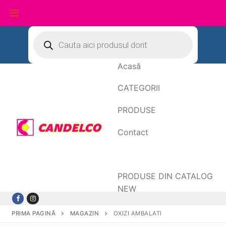
Sari
Products
search
la
conținut
Acasă
CATEGORII
PRODUSE
Contact
Date de facturare
PRODUSE DIN CATALOG
NEW
PRIMA PAGINĂ
MAGAZIN
OXIZI AMBALATI