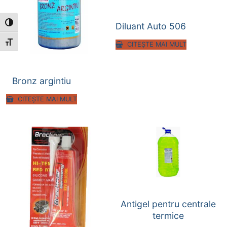
Toggle High Contrast
Diluant Auto 506
Toggle Font size
CITEȘTE MAI MULT
Bronz argintiu
CITEȘTE MAI MULT
Antigel pentru centrale
termice