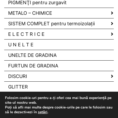
PIGMENŢI pentru zurgavit
METALO – CHIMICE
SISTEM COMPLET pentru termoizolaţii
E L E C T R I C E
U N E L T E
UNELTE DE GRADINA
FURTUN DE GRADINA
DISCURI
GLITTER
Folosim cookie-uri pentru a-ți oferi cea mai bună experiență pe
site-ul nostru web.
Poți să afli mai multe despre cookie-urile pe care le folosim sau
să le dezactivezi în
setări
.