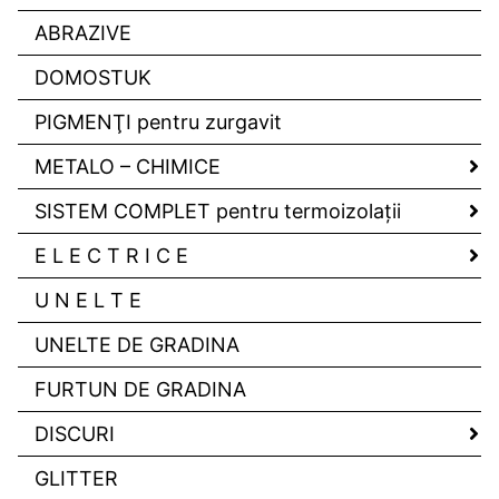
ABRAZIVE
DOMOSTUK
PIGMENŢI pentru zurgavit
METALO – CHIMICE
SISTEM COMPLET pentru termoizolaţii
E L E C T R I C E
U N E L T E
UNELTE DE GRADINA
FURTUN DE GRADINA
DISCURI
GLITTER