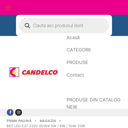
Sari
Products
search
la
conținut
Acasă
CATEGORII
PRODUSE
Contact
Date de facturare
PRODUSE DIN CATALOG
NEW
PRIMA PAGINĂ
MAGAZIN
BEC LED E27 220V 6500K 5W / 9W / 15W/ 20W