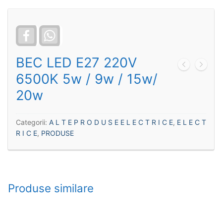
Facebook
WhatsApp
BEC LED E27 220V
6500K 5w / 9w / 15w/
20w
Categorii:
A L T E P R O D U S E E L E C T R I C E
,
E L E C T
R I C E
,
PRODUSE
Produse similare