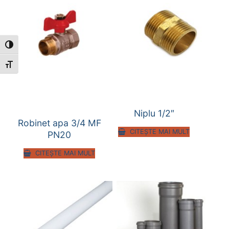
Toggle High Contrast
Toggle Font size
Niplu 1/2″
Robinet apa 3/4 MF
CITEȘTE MAI MULT
PN20
CITEȘTE MAI MULT