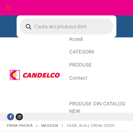
Sari
Products
search
la
conținut
Acasă
CATEGORII
PRODUSE
Contact
Date de facturare
PRODUSE DIN CATALOG
NEW
PRIMA PAGINĂ
MAGAZIN
CADĂ, ALIAJ, CROM, CD001