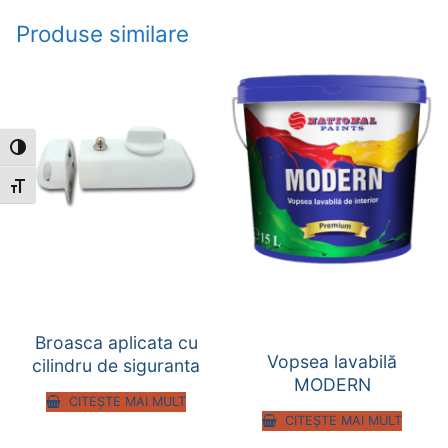
Produse similare
Toggle High Contrast
Toggle Font size
Broasca aplicata cu
Vopsea lavabilă
cilindru de siguranta
MODERN
CITEȘTE MAI MULT
CITEȘTE MAI MULT