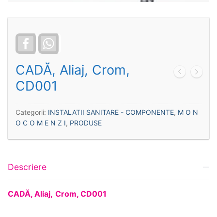
Facebook
WhatsApp
CADĂ, Aliaj, Crom,
CD001
Categorii:
INSTALATII SANITARE - COMPONENTE
,
M O N
O C O M E N Z I
,
PRODUSE
Descriere
CAD
Ă
, Aliaj,
Crom, CD001