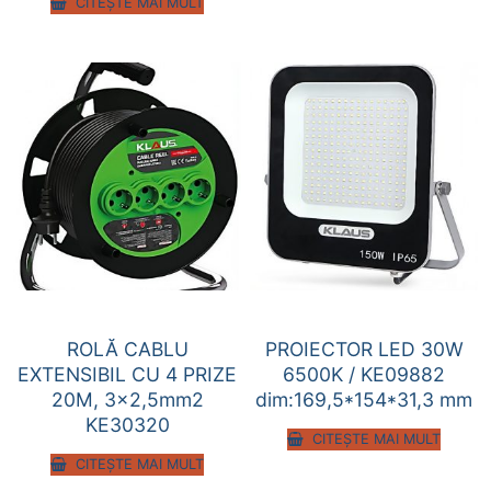
CITEȘTE MAI MULT
ROLĂ CABLU
PROIECTOR LED 30W
EXTENSIBIL CU 4 PRIZE
6500K / KE09882
20M, 3×2,5mm2
dim:169,5*154*31,3 mm
KE30320
CITEȘTE MAI MULT
CITEȘTE MAI MULT