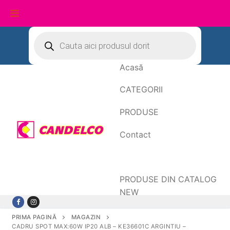
Sari
Products
search
la
conținut
Acasă
CATEGORII
PRODUSE
Contact
Date de facturare
PRODUSE DIN CATALOG
NEW
PRIMA PAGINĂ
MAGAZIN
CADRU SPOT MAX:60W IP20 ALB – KE36601C ARGINTIU –