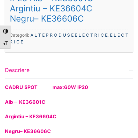
Argintiu – KE36604C
Negru– KE36606C
Toggle High Contrast
Categorii:
A L T E P R O D U S E E L E C T R I C E
,
E L E C T
R I C E
Toggle Font size
Descriere
CADRU SPOT max:60W IP20
Alb – KE36601C
Argintiu – KE36604C
Negru– KE36606C