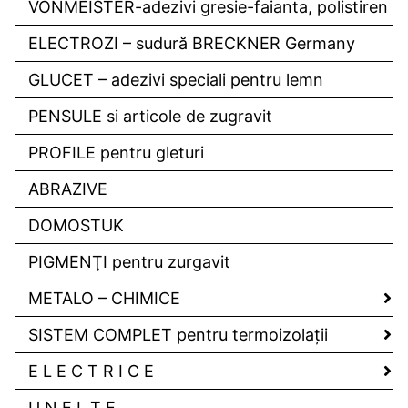
VONMEISTER-adezivi gresie-faianta, polistiren
ELECTROZI – sudură BRECKNER Germany
GLUCET – adezivi speciali pentru lemn
PENSULE si articole de zugravit
PROFILE pentru gleturi
ABRAZIVE
DOMOSTUK
PIGMENŢI pentru zurgavit
METALO – CHIMICE
SISTEM COMPLET pentru termoizolaţii
E L E C T R I C E
U N E L T E