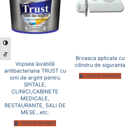
Toggle High Contrast
Toggle Font size
Broasca aplicata cu
Vopsea lavabilă
cilindru de siguranta
antibacteriana TRUST cu
CITEȘTE MAI MULT
ioni de argint pentru
SPITALE,
CLINICI,CABINETE
MEDICALE,
RESTAURANTE, SALI DE
MESE…etc.
CITEȘTE MAI MULT