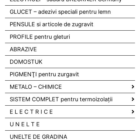
GLUCET – adezivi speciali pentru lemn
PENSULE si articole de zugravit
PROFILE pentru gleturi
ABRAZIVE
DOMOSTUK
PIGMENŢI pentru zurgavit
METALO – CHIMICE
SISTEM COMPLET pentru termoizolaţii
E L E C T R I C E
U N E L T E
UNELTE DE GRADINA