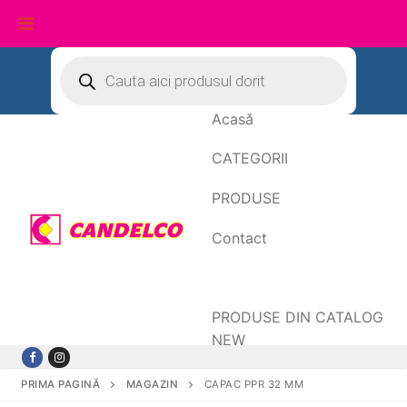
Sari
Products
search
la
conținut
Acasă
CATEGORII
PRODUSE
Contact
Date de facturare
PRODUSE DIN CATALOG
NEW
PRIMA PAGINĂ
MAGAZIN
CAPAC PPR 32 MM