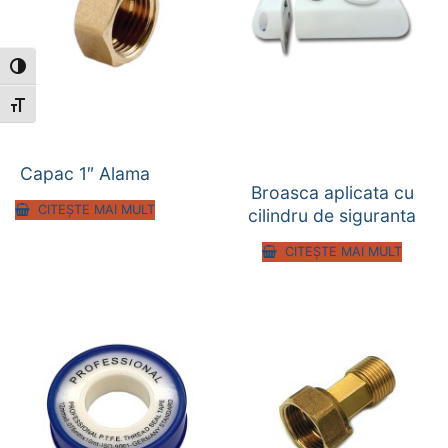
Toggle High Contrast
Toggle Font size
Capac 1″ Alama
Broasca aplicata cu
CITEȘTE MAI MULT
cilindru de siguranta
CITEȘTE MAI MULT