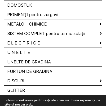
DOMOSTUK
PIGMENŢI pentru zurgavit
METALO – CHIMICE
SISTEM COMPLET pentru termoizolaţii
E L E C T R I C E
U N E L T E
UNELTE DE GRADINA
FURTUN DE GRADINA
DISCURI
GLITTER
Folosim cookie-uri pentru a-ți oferi cea mai bună experiență pe
site-ul nostru web.