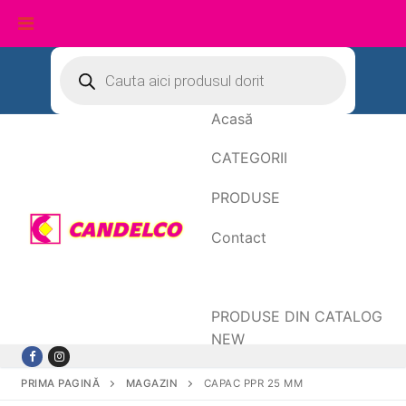
Sari
Products
search
la
conținut
Acasă
CATEGORII
PRODUSE
Contact
Date de facturare
PRODUSE DIN CATALOG
NEW
PRIMA PAGINĂ
MAGAZIN
CAPAC PPR 25 MM