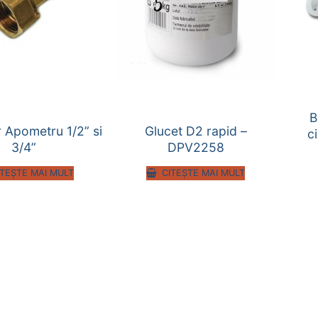
B
 Apometru 1/2” si
Glucet D2 rapid –
c
3/4”
DPV2258
ITEȘTE MAI MULT
CITEȘTE MAI MULT