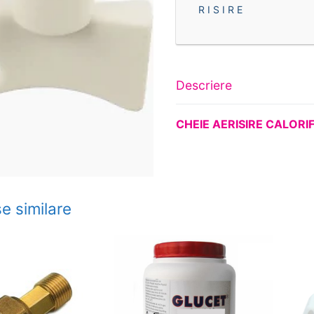
R I S I R E
Descriere
CHEIE AERISIRE CALORI
e similare