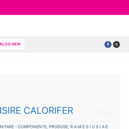
TALOG NEW
ISIRE CALORIFER
ANITARE - COMPONENTE
,
PRODUSE
,
R A M E S I U S I A E