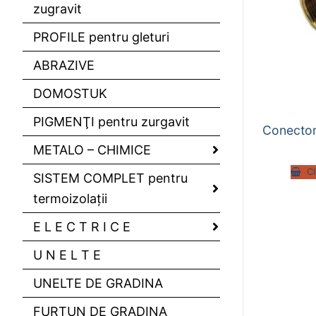
zugravit
PROFILE pentru gleturi
ABRAZIVE
DOMOSTUK
PIGMENŢI pentru zurgavit
Conector
METALO – CHIMICE
C
SISTEM COMPLET pentru
termoizolaţii
E L E C T R I C E
U N E L T E
UNELTE DE GRADINA
FURTUN DE GRADINA