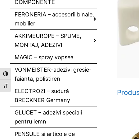
COMPONENTE
FERONERIA – accesorii binale,
mobilier
AKKIMEUROPE – SPUME,
MONTAJ, ADEZIVI
MAGIC – spray vopsea
VONMEISTER-adezivi gresie-
Toggle High Contrast
faianta, polistiren
Toggle Font size
ELECTROZI – sudură
Produs
BRECKNER Germany
GLUCET – adezivi speciali
pentru lemn
PENSULE si articole de