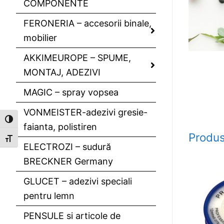
COMPONENTE
FERONERIA – accesorii binale,
mobilier
AKKIMEUROPE – SPUME,
MONTAJ, ADEZIVI
MAGIC – spray vopsea
VONMEISTER-adezivi gresie-
Toggle High Contrast
faianta, polistiren
Produs
Toggle Font size
ELECTROZI – sudură
BRECKNER Germany
GLUCET – adezivi speciali
pentru lemn
PENSULE si articole de