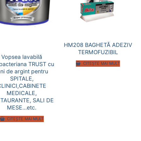
HM208 BAGHETĂ ADEZIV
TERMOFUZIBIL
Vopsea lavabilă
ibacteriana TRUST cu
CITEȘTE MAI MULT
oni de argint pentru
SPITALE,
CLINICI,CABINETE
MEDICALE,
TAURANTE, SALI DE
MESE…etc.
CITEȘTE MAI MULT