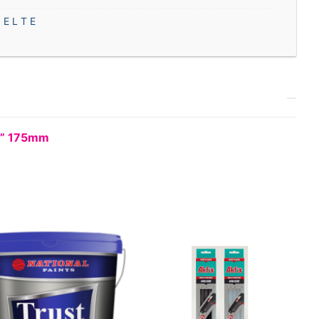
 E L T E
7” 175mm