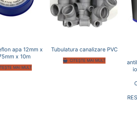
eflon apa 12mm x
Tubulatura canalizare PVC
75mm x 10m
CITEȘTE MAI MULT
ant
ITEȘTE MAI MULT
i
RES