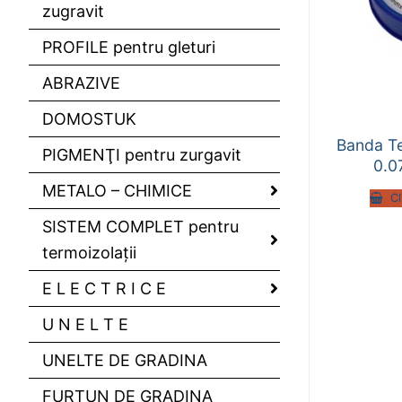
zugravit
PROFILE pentru gleturi
ABRAZIVE
DOMOSTUK
Banda T
PIGMENŢI pentru zurgavit
0.0
METALO – CHIMICE
C
SISTEM COMPLET pentru
termoizolaţii
E L E C T R I C E
U N E L T E
UNELTE DE GRADINA
FURTUN DE GRADINA