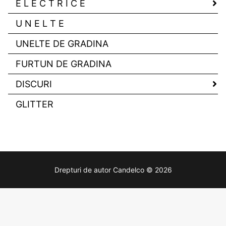
E L E C T R I C E
U N E L T E
UNELTE DE GRADINA
FURTUN DE GRADINA
DISCURI
GLITTER
Drepturi de autor Candelco © 2026