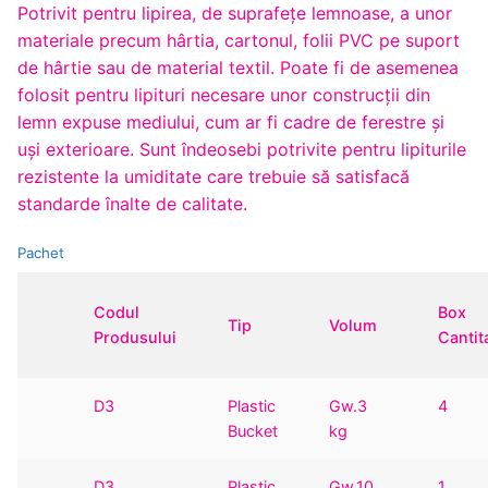
Potrivit pentru lipirea, de suprafeţe lemnoase, a unor
materiale precum hârtia, cartonul, folii PVC pe suport
de hârtie sau de material textil. Poate fi de asemenea
folosit pentru lipituri necesare unor construcţii din
lemn expuse mediului, cum ar fi cadre de ferestre şi
uşi exterioare. Sunt îndeosebi potrivite pentru lipiturile
rezistente la umiditate care trebuie să satisfacă
standarde înalte de calitate.
Pachet
Codul
Box
Tip
Volum
Produsului
Cantit
D3
Plastic
Gw.3
4
Bucket
kg
D3
Plastic
Gw.10
1