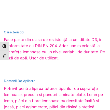
Caracteristici
Face parte din clasa de rezistenţă la umiditate D3, în
conformitate cu DIN EN 204. Adeziune excelentă la
Toggle High Contrast
suprafeţe lemnoase cu un nivel variabil de duritate. Pe
Toggle Font size
bază de apă. Uşor de utilizat.
Domenii De Aplicare
Potrivit pentru lipirea tuturor tipurilor de suprafeţe
lemnoase, precum şi panouri laminate plate. Lemn pe
lemn, plăci din fibre lemnoase cu densitate înaltă şi
joasă, placi aglomerate, plăci din răşină sintetică.