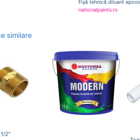
Fișă tehnică diluant epox
nationalpaints.ro
e similare
 1/2″
Tea