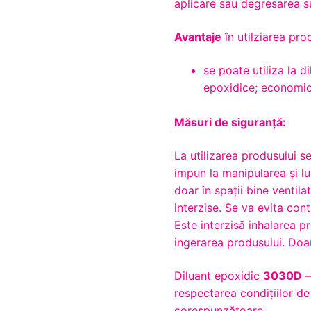
aplicare sau degresarea s
Avantaje
în utilziarea pro
se poate utiliza la 
epoxidice; economic
Măsuri de siguranță:
La utilizarea produsului s
impun la manipularea și lu
doar în spații bine ventila
interzise. Se va evita con
Este interzisă inhalarea p
ingerarea produsului. Doa
Diluant epoxidic
3030D
–
respectarea condițiilor d
corespunzătoare.