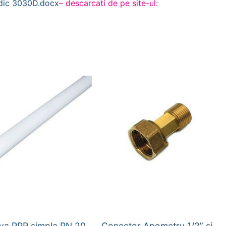
idic 3030D.docx
– descarcati de pe site-ul:
va PPR simpla PN 20
Conector Apometru 1/2” si