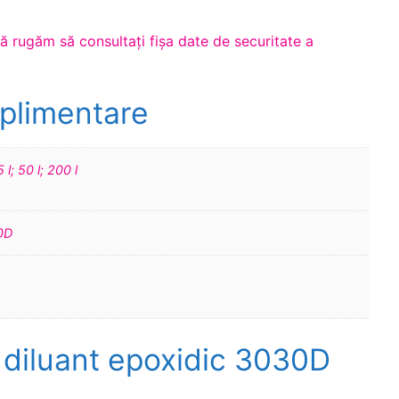
vă rugăm să consultaţi fişa date de securitate a
uplimentare
 l; 50 l; 200 l
0D
 diluant epoxidic 3030D