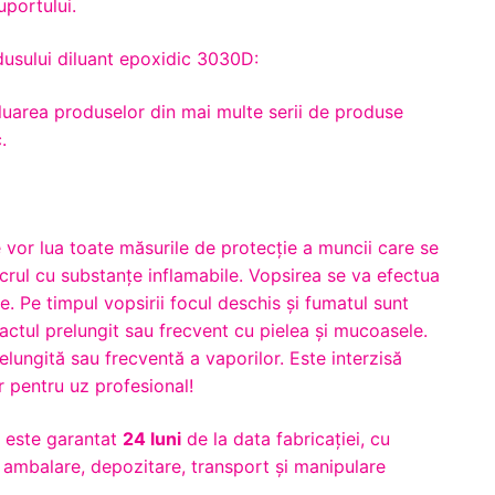
uportului.
dusului diluant epoxidic 3030D:
diluarea produselor din mai multe serii de produse
.
e vor lua toate măsurile de protecție a muncii care se
crul cu substanțe inflamabile. Vopsirea se va efectua
te. Pe timpul vopsirii focul deschis și fumatul sunt
tactul prelungit sau frecvent cu pielea şi mucoasele.
relungită sau frecventă a vaporilor. Este interzisă
r pentru uz profesional!
 este garantat
24 luni
de la data fabricației, cu
e ambalare, depozitare, transport și manipulare