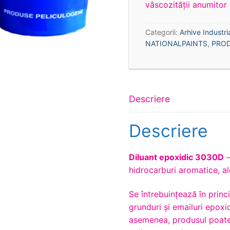
vâscozității anumitor
Categorii:
Arhive Industri
NATIONALPAINTS
,
PRO
Descriere
Descriere
Diluant epoxidic 3030D
–
hidrocarburi aromatice, alco
Se întrebuinţează în princ
grunduri și emailuri epoxi
asemenea, produsul poate 