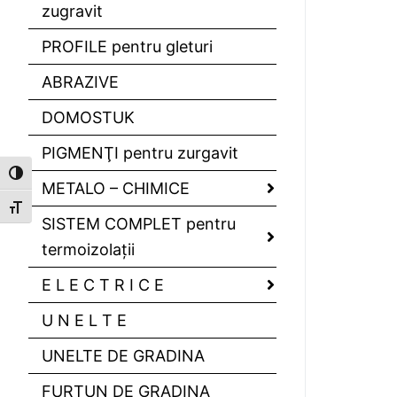
zugravit
PROFILE pentru gleturi
ABRAZIVE
DOMOSTUK
PIGMENŢI pentru zurgavit
Toggle High Contrast
METALO – CHIMICE
Toggle Font size
SISTEM COMPLET pentru
termoizolaţii
E L E C T R I C E
U N E L T E
UNELTE DE GRADINA
FURTUN DE GRADINA