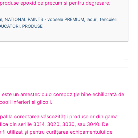
 produse epoxidice precum și pentru degresare.
al
,
NATIONAL PAINTS - vopsele PREMIUM, lacuri, tencuieli
,
DUCATORI
,
PRODUSE
 este un amestec cu o compoziţie bine echilibrată de
oli inferiori și glicoli.
ipal la corectarea vâscozităţii produselor din gama
dice din seriile 3014, 3020, 3030, sau 3040. De
fi utilizat şi pentru curăţarea echipamentului de