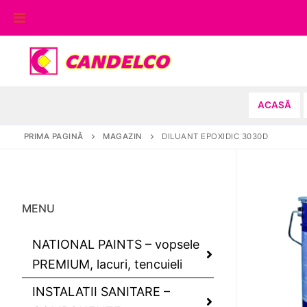
Sari
la
conținut
ACASĂ
PRIMA PAGINĂ
MAGAZIN
DILUANT EPOXIDIC 3030D
MENU
NATIONAL PAINTS – vopsele
PREMIUM, lacuri, tencuieli
INSTALATII SANITARE –