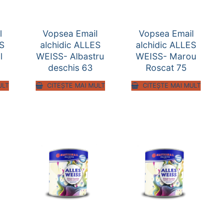
l
Vopsea Email
Vopsea Email
ES
alchidic ALLES
alchidic ALLES
l
WEISS- Albastru
WEISS- Marou
deschis 63
Roscat 75
ULT
CITEȘTE MAI MULT
CITEȘTE MAI MULT