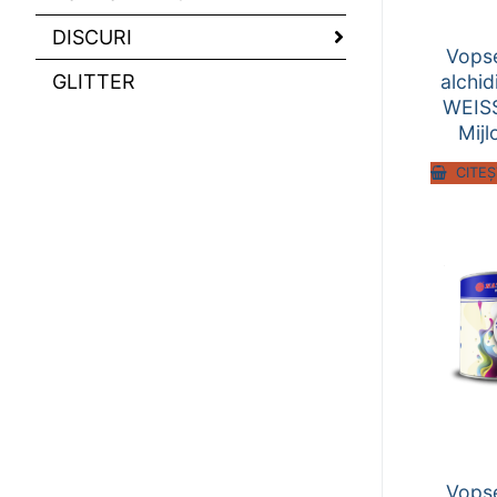
DISCURI
Vops
GLITTER
alchi
WEISS
Mijl
CITEȘ
Vops