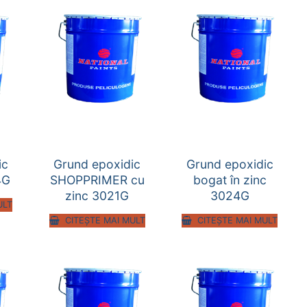
ic
Grund epoxidic
Grund epoxidic
4G
SHOPPRIMER cu
bogat în zinc
zinc 3021G
3024G
ULT
CITEȘTE MAI MULT
CITEȘTE MAI MULT