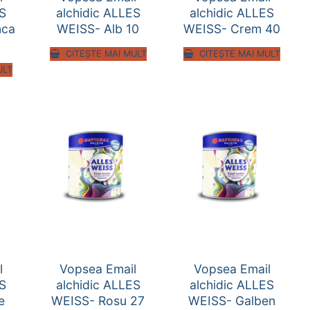
ES
alchidic ALLES
alchidic ALLES
nca
WEISS- Alb 10
WEISS- Crem 40
CITEȘTE MAI MULT
CITEȘTE MAI MULT
ULT
l
Vopsea Email
Vopsea Email
ES
alchidic ALLES
alchidic ALLES
e
WEISS- Rosu 27
WEISS- Galben