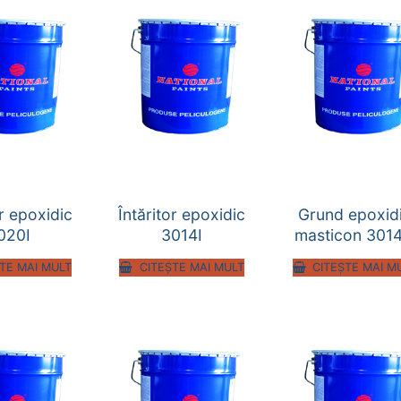
or epoxidic
Întăritor epoxidic
Grund epoxid
020I
3014I
masticon 301
TE MAI MULT
CITEȘTE MAI MULT
CITEȘTE MAI M