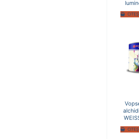
lumi
CITEȘ
Vops
alchi
WEISS
CITEȘ