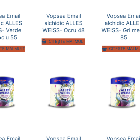
ea Email
Vopsea Email
Vopsea Emai
dic ALLES
alchidic ALLES
alchidic ALL
- Verde
WEISS- Ocru 48
WEISS- Gri me
ociu 55
85
CITEȘTE MAI MULT
TE MAI MULT
CITEȘTE MAI M
ea Email
Vopsea Email
Vopsea Emai