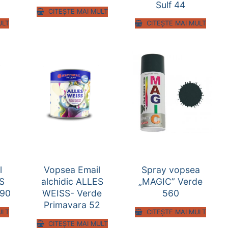
Sulf 44
CITEȘTE MAI MULT
ULT
CITEȘTE MAI MULT
l
Vopsea Email
Spray vopsea
ES
alchidic ALLES
„MAGIC” Verde
 90
WEISS- Verde
560
Primavara 52
ULT
CITEȘTE MAI MULT
CITEȘTE MAI MULT