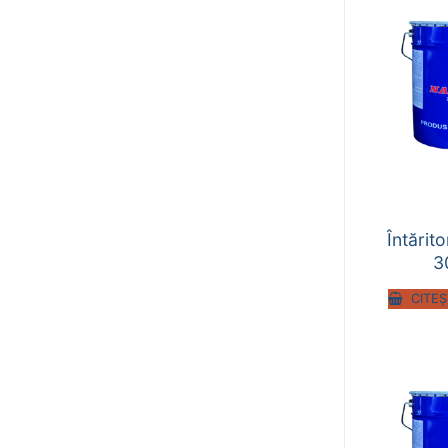
Întărit
3
CITEȘ