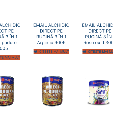
ALCHIDIC
EMAIL ALCHIDIC
EMAIL ALCHID
ECT PE
DIRECT PE
DIRECT PE
Ă 3 ÎN 1
RUGINĂ 3 ÎN 1
RUGINĂ 3 ÎN 
e padure
Argintiu 9006
Rosu oxid 30
005
CITEȘTE MAI MULT
CITEȘTE MAI M
TE MAI MULT