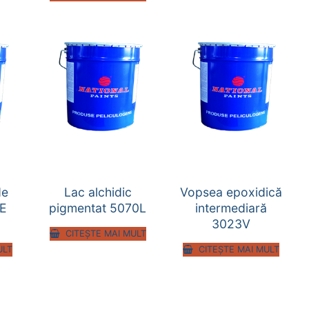
de
Lac alchidic
Vopsea epoxidică
E
pigmentat 5070L
intermediară
3023V
CITEȘTE MAI MULT
ULT
CITEȘTE MAI MULT