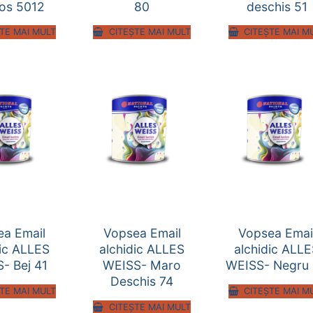
nos 5012
80
deschis 51
TE MAI MULT
CITEȘTE MAI MULT
CITEȘTE MAI M
ea Email
Vopsea Email
Vopsea Emai
dic ALLES
alchidic ALLES
alchidic ALL
- Bej 41
WEISS- Maro
WEISS- Negru
Deschis 74
TE MAI MULT
CITEȘTE MAI M
CITEȘTE MAI MULT