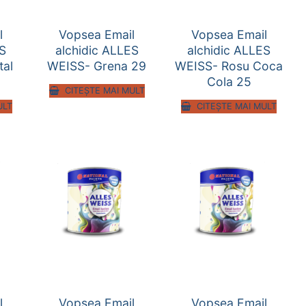
l
Vopsea Email
Vopsea Email
ES
alchidic ALLES
alchidic ALLES
tal
WEISS- Grena 29
WEISS- Rosu Coca
Cola 25
CITEȘTE MAI MULT
ULT
CITEȘTE MAI MULT
l
Vopsea Email
Vopsea Email