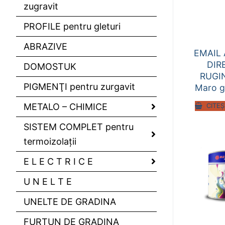
zugravit
PROFILE pentru gleturi
ABRAZIVE
EMAIL 
DIR
DOMOSTUK
RUGIN
PIGMENŢI pentru zurgavit
Maro g
METALO – CHIMICE
CITEȘ
SISTEM COMPLET pentru
termoizolaţii
E L E C T R I C E
U N E L T E
UNELTE DE GRADINA
FURTUN DE GRADINA