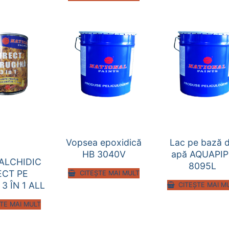
Vopsea epoxidică
Lac pe bază 
HB 3040V
apă AQUAPIP
ALCHIDIC
8095L
ECT PE
CITEȘTE MAI MULT
3 ÎN 1 ALL
CITEȘTE MAI M
TE MAI MULT