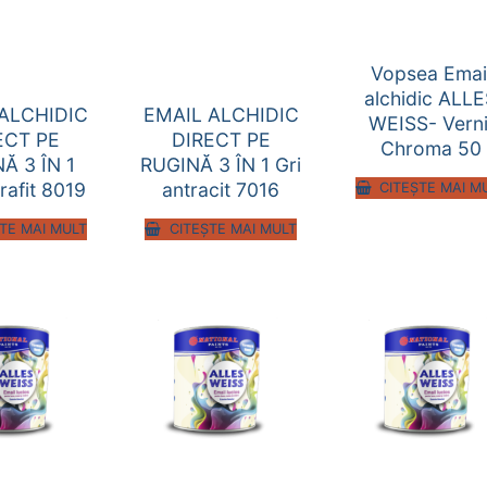
Vopsea Emai
alchidic ALL
ALCHIDIC
EMAIL ALCHIDIC
WEISS- Verni
ECT PE
DIRECT PE
Chroma 50
Ă 3 ÎN 1
RUGINĂ 3 ÎN 1 Gri
rafit 8019
antracit 7016
CITEȘTE MAI M
TE MAI MULT
CITEȘTE MAI MULT