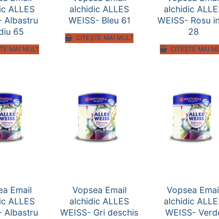
dic ALLES
alchidic ALLES
alchidic ALL
 Albastru
WEISS- Bleu 61
WEISS- Rosu i
iu 65
28
CITEȘTE MAI MULT
TE MAI MULT
CITEȘTE MAI M
ea Email
Vopsea Email
Vopsea Emai
dic ALLES
alchidic ALLES
alchidic ALL
 Albastru
WEISS- Gri deschis
WEISS- Verd