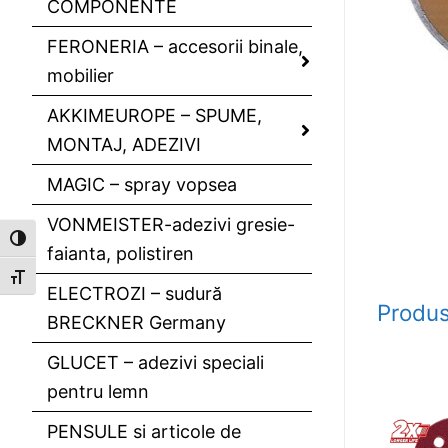
COMPONENTE
FERONERIA – accesorii binale,
mobilier
AKKIMEUROPE – SPUME,
MONTAJ, ADEZIVI
MAGIC – spray vopsea
VONMEISTER-adezivi gresie-
Toggle High Contrast
faianta, polistiren
Toggle Font size
ELECTROZI – sudură
Produs
BRECKNER Germany
GLUCET – adezivi speciali
pentru lemn
PENSULE si articole de