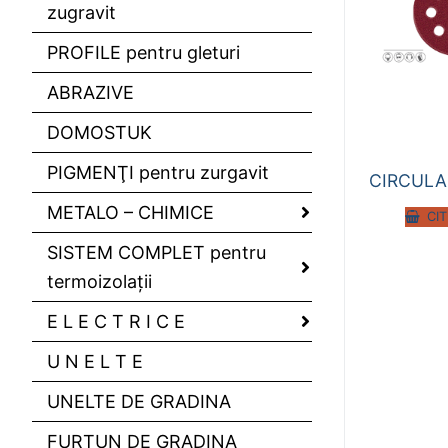
zugravit
PROFILE pentru gleturi
ABRAZIVE
DOMOSTUK
PIGMENŢI pentru zurgavit
CIRCULA
METALO – CHIMICE
CI
SISTEM COMPLET pentru
termoizolaţii
E L E C T R I C E
U N E L T E
UNELTE DE GRADINA
FURTUN DE GRADINA