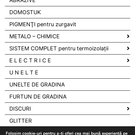
ABRAZIVE
DOMOSTUK
PIGMENŢI pentru zurgavit
METALO – CHIMICE
SISTEM COMPLET pentru termoizolaţii
E L E C T R I C E
U N E L T E
UNELTE DE GRADINA
FURTUN DE GRADINA
DISCURI
GLITTER
Folosim cookie-uri pentru a-ți oferi cea mai bună experiență pe