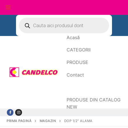
Sari
Products
search
la
conținut
Acasă
CATEGORII
PRODUSE
Contact
Date de facturare
PRODUSE DIN CATALOG
NEW
PRIMA PAGINĂ
MAGAZIN
DOP 1/2″ ALAMA