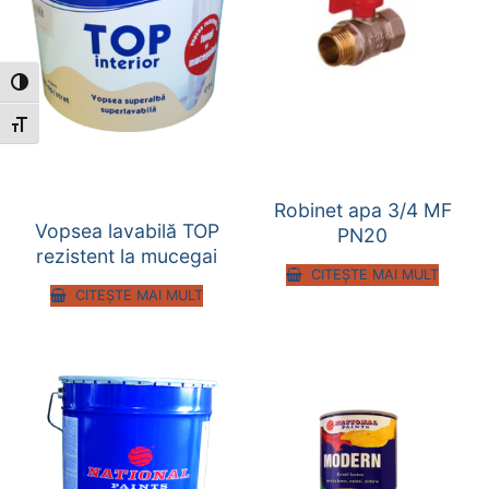
Toggle High Contrast
Toggle Font size
Robinet apa 3/4 MF
Vopsea lavabilă TOP
PN20
rezistent la mucegai
CITEȘTE MAI MULT
CITEȘTE MAI MULT